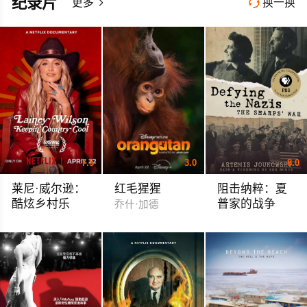
纪录片
更多
换一换


7.5
3.0
8.0
莱尼·威尔逊：
红毛猩猩
阻击纳粹：夏
酷炫乡村乐
普家的战争
乔什·加德
莱尼·威尔逊
Defying the Nazis: