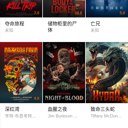
7.0
10.0
5.0
夺命旅程
储物柜里的尸
亡兄
体
未知
未知
罗伯特·诺特曼 杰恩·海特迈尔
4.0
4.0
5.0
深红湾
血腥之夜
致命三头蛇
亨特·布恩考特尼·多伯切尔西·吉尔森
Jim Burleson Mihira Estelle
Tiffany McDonald 