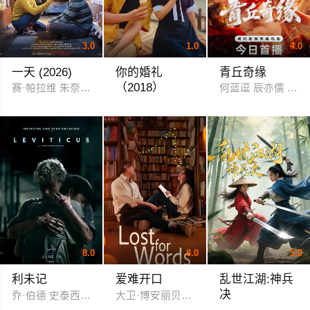
3.0
1.0
4.0
一天 (2026)
你的婚礼
青丘奇缘
（2018）
赛·帕拉维 朱奈德·汗
何蓝逗 辰亦儒 刘頔
金英光 朴宝英 姜其永 高圭弼 张成范
8.0
8.0
5.0
利未记
爱难开口
乱世江湖:神兵
决
乔·伯德 史泰西·克劳森 杰瑞米·布莱维特 伊文·莱斯利 尼古拉斯·
大卫·博安丽贝卡·古德温