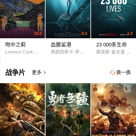
10.0
8.0
1.0
吻中之蓟
血腥鲨港
23 000条生命
Leonora Cooke Sarah Coyne
弗朗西斯卡·伊斯特伍德
路易斯·霍夫曼 玛拉
战争片
更多
换一换

