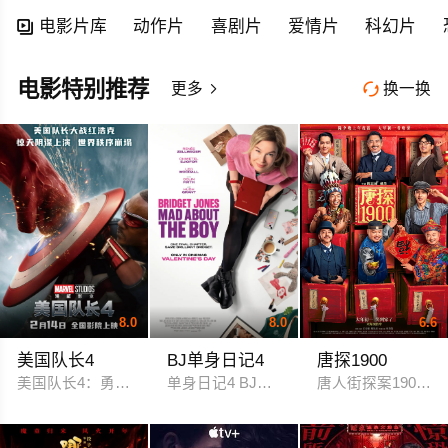
电影片库
动作片
喜剧片
爱情片
科幻片

电影特别推荐
更多
换一换


8.0
8.0
6.6
美国队长4
BJ单身日记4
唐探1900
美国队长4：勇敢新世界(港) 美国队长：无畏新世界(台) 美国队长4：新世界秩序 美队4
单身日记4 BJ单身日记 : 我为仔狂(港) 
唐人街探案1900 唐人街