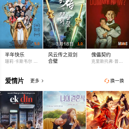
5.0
1.0
2.0
半年快乐
风云传之双剑
傀儡契约
合璧
珊莉·卡斯韦尔 罗姆·弗林 亚历克西·科诺 艾米·帕夫拉特 Jeff Dye
克里斯托弗·普拉哈
马力 左航
爱情片
更多
换一换

