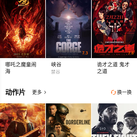
8.5
7.3
7.8
哪吒之魔童闹
峡谷
诡才之道 鬼才
海
之道
禁谷
哪吒2 哪吒2之魔童闹海 Ne Zha 2
Dead Talents Societ
动作片
更多
换一换

