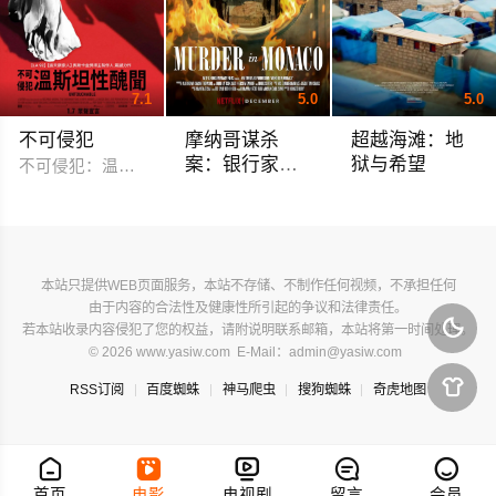
7.1
5.0
5.0
不可侵犯
摩纳哥谋杀
超越海滩：地
案：银行家死
狱与希望
不可侵犯：温斯坦性丑闻(台) Untouchable: The Rise and Fall of Har
亡之谜
Murder in Monaco
Beyond the Beach -
本站只提供WEB页面服务，本站不存储、不制作任何视频，不承担任何
由于内容的合法性及健康性所引起的争议和法律责任。

若本站收录内容侵犯了您的权益，请附说明联系邮箱，本站将第一时间处理。
© 2026 www.yasiw.com E-Mail：admin@yasiw.com

RSS订阅
百度蜘蛛
神马爬虫
搜狗蜘蛛
奇虎地图





首页
电影
电视剧
留言
会员