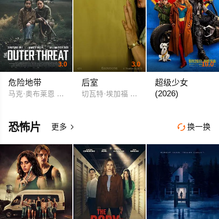
3.0
3.0
10.0
危险地带
后室
超级少女
(2026)
马克·奥布莱恩 吴恬敏
切瓦特·埃加福 雷娜特·赖因斯夫 芬恩·本
米莉·阿尔柯克 伊芙
恐怖片
更多
换一换

