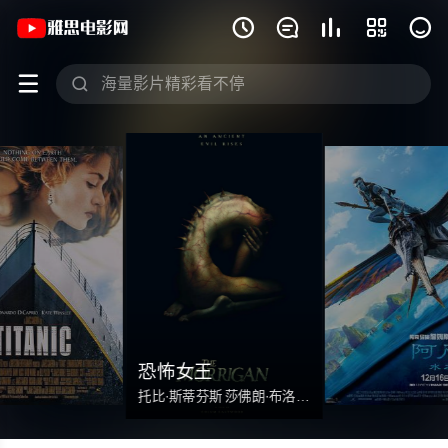
电影_最新电影免费在线观看 - 雅思电影







恐怖女王
托比·斯蒂芬斯 莎佛朗·布洛斯 詹姆斯·科兹莫 阿特·帕金森 乔纳森·福布斯