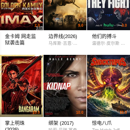
2.0
9.0
3.0
金卡姆 网走监
边界线(2026)
他们的搏斗
狱袭击篇
马库斯·吉恩·皮雷 迈克尔·约翰·斯坦利
温德尔·皮尔斯 麦
山崎贤人
10.0
10.0
10.0
掌上明珠
绑架 (2017)
惊电八爪
(2026)
哈莉·贝瑞 塞奇·科雷亚 克里斯·麦金
Tim Hatch Jeff Kirk