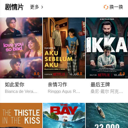
剧情片
更多
换一换


8.0
4.0
6.0
如此爱你
亲情习作
最后王牌
Bianca de Vera 威尔·阿什利·德莱昂
Ringgo Agus Rahman Bima Sena
桑尼·戴尔 阿克夏耶