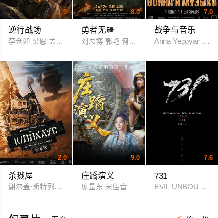
1.0
8.0
7.0
逆行战场
勇者无疆
战争与音乐
李仓卯 梁恩 孟天鸿
刘思博 郭艳 何达 刘玮婷
Anna Yegoyan
2.0
9.0
7.6
杀戮屋
庄蹻演义
731
谢尔盖·斯特列尼科夫 Denis Kapustin
庞显东 宋佳音
EVIL UNBOUND