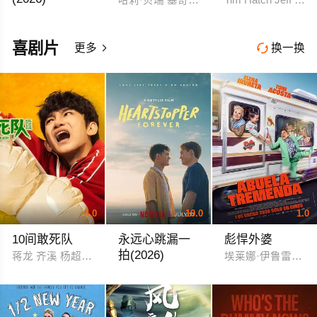
萨曼莎·鲁斯·帕布 古山·德瓦亚
喜剧片
更多
换一换


4.0
10.0
1.0
10间敢死队
永远心跳漏一
彪悍外婆
拍(2026)
蒋龙 齐溪 杨超越 王子川
埃莱娜·伊鲁雷塔 冬妮·阿
基特·康纳 乔·洛克 安娜·麦克西维尔·马