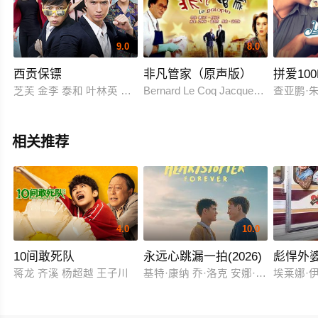
9.0
8.0
西贡保镖
非凡管家（原声版）
拼爱100
芝芙 金李 泰和 叶林英 艳眉
Bernard Le Coq Jacques Dufilho Lau
查亚鹏·朱利·
相关推荐
4.0
10.0
10间敢死队
永远心跳漏一拍(2026)
彪悍外
蒋龙 齐溪 杨超越 王子川
基特·康纳 乔·洛克 安娜·麦克西维尔·
埃莱娜·伊鲁