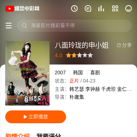
《八面玲珑的申小姐》(2007)韩国韩语







八面玲珑的申小姐
分享

4.0
很差
较差
还行
推荐
力荐
2007
韩国
喜剧
状态：
正片
/
04-23
主演：
韩艺瑟
李钟赫
千虎珍
金仁权
导演：
朴庸集
立即播放

剧情介绍
我要评分