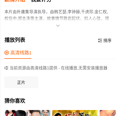
本片由朴庸集导演执导，由韩艺瑟,李钟赫,千虎珍,金仁权,
权伍中,郑圭洙等主演，故事情节跌岩起伏、扣人心弦，领
广大喜剧片爱好者和观众们都期待不已。

广告公司客户主管申美珠（韩艺瑟 饰）是个超级自恋的潮女，整天幻想
着能够钓到一个如意郎君。在她的生活中，先后出现了四个完全不同类
播放列表

排序
型的男人，分别是：肌肉男人气歌手贤俊（孙浩英 饰）、准备司法考试
作为一部 上映的喜剧电影，在当期同类题材影片中具有一

高清线路1
的纯情男云洙（金仁权 饰）、富有的财团贵公子俊生（权五中 饰）以及
定的看点，在演员表现和剧情架构上也都有不错的亮点，
成熟男东民（李宗赫 饰）。对于任何一个，美珠都不想放弃，因此她只
剧情紧凑，角色塑造鲜明，适合喜欢喜剧类电影的观众观
能使出浑身解数游走于这些男人中间。她曾与肌肉男在健身房里大方上

当前资源由高清线路1提供 - 在线播放,无需安装播放器
看。
演姐弟恋；她曾甘愿做纯情男的精神支柱与情感源泉陪他到深山寺院进
修；她曾沉浸在贵公子名车玫瑰和高级餐厅的诱惑中；她曾与眼中钉肉
正片
中刺的成熟男彼此拆台。起初，脚踏4只船的申小姐还游刃有余，但是后
来却进入了作茧自缚的迷局…
猜你喜欢