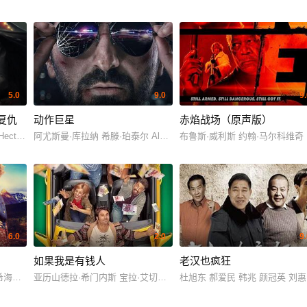
5.0
9.0
9
复仇
动作巨星
赤焰战场（原声版）
子栋
ic Hector Brøgger Andersen 尼可拉斯·布若 Bobby DeMuro Samuel Ting Graf Natha
阿尤斯曼·库拉纳 希滕·珀泰尔 Alexander Garcia Mirabel Stuart John Byrne 
布鲁斯·威利斯 约翰·马尔科维奇 
6.0
2.0
9
如果我是有钱人
老汉也疯狂
孙惠茜 梁恩 徐朝英
希海基宁 维尔·希尔卡 约翰内斯·霍洛佩宁 萨穆利·贾斯基奥 明卡·库斯顿
亚历山德拉·希门内斯 宝拉·艾切瓦莉亚 阿德里安·拉斯特拉 亚历克斯·
杜旭东 郝爱民 韩兆 颜冠英 刘