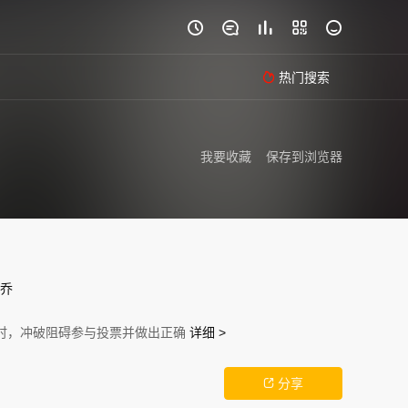





热门搜索

我要收藏
保存到浏览器
乔
来时，冲破阻碍参与投票并做出正确
详细 >
分享
