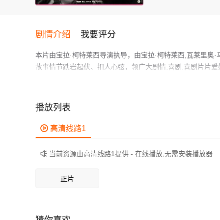
剧情介绍
我要评分
本片由宝拉·柯特莱西导演执导，由宝拉·柯特莱西,瓦莱里奥·马斯坦德雷
故事情节跌岩起伏、扣人心弦，领广大剧情,喜剧,喜剧片片
《还有明天》讲述了1946年，生活中充满艰难的女性迪莉
片中女主角的境遇在21世纪的今天仍然存在，让人不禁思考
创剧本、最佳女主角、最佳女配角、青年大卫奖及观众奖六项大
播放列表
作为一部 2023-10-26(意大利)上映的剧情,喜剧,喜
错的亮点，剧情紧凑，角色塑造鲜明，适合喜欢剧情,喜剧,

高清线路1
当前资源由高清线路1提供 - 在线播放,无需安装播放器

正片