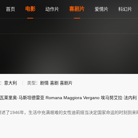
免费在线观看 - 雅思电影网
电影
喜剧片
首页
动作片
爱情片
科幻片
：
意大利
类型：
剧情
喜剧
喜剧片
瓦莱里奥·马斯坦德雷亚
Romana
Maggiora
Vergano
埃马努艾拉·法内利
讲述了1946年，生活中充满艰难的女性迪莉娅当决定国家命运的时刻到