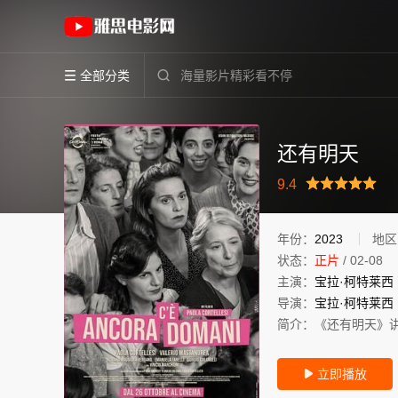
《还有明天》(2023)意大利意大利语高清电影
全部分类


还有明天
很差
较差
还行
推荐
力荐
9.4
年份：
2023
地区
状态：
正片
/
02-08
主演：
宝拉·柯特莱西
导演：
宝拉·柯特莱西
简介：
《还有明天》
立即播放
