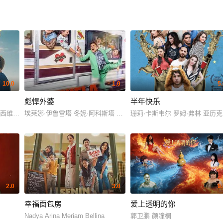
10.0
1.0
5
彪悍外婆
半年快乐
克西维尔·马
埃莱娜·伊鲁雷塔 冬妮·阿科斯塔 Gorka Aguinagalde Gorka Aguin
珊莉·卡斯韦尔 罗姆·弗林 亚历克西·
2.0
3.0
9
幸福面包房
爱上透明的你
Nadya Arina Meriam Bellina
郭卫鹏 颜瞳桐