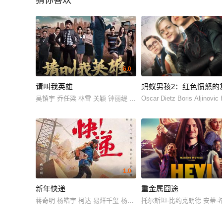
猜你喜欢
6.0
请叫我英雄
蚂蚁男孩2：红色愤怒的
吴镇宇 乔任梁 林雪 关颖 钟丽缇 郑则仕 高捷 施予斐 蓝心妍 张
Oscar Dietz Boris Aljinov
1.0
新年快递
重金属囧途
蒋奇明 杨皓宇 柯达 易烊千玺 杨幂 李现 张大仙 赵大地 王玥兮 
托尔斯坦·比约克朗德 安蒂·