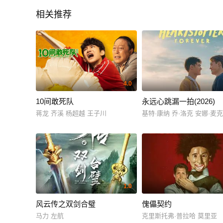
相关推荐
4.0
10间敢死队
永远心跳漏一拍(2026)
蒋龙 齐溪 杨超越 王子川
基特·康纳 乔·洛克 安娜·麦
1.0
风云传之双剑合璧
傀儡契约
马力 左航
克里斯托弗·普拉哈 莫里亚