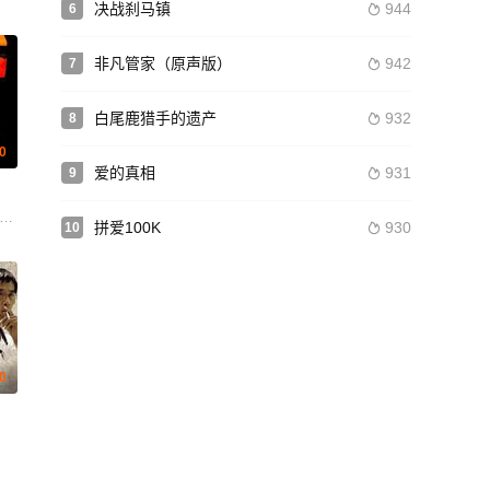
决战刹马镇
944
6

非凡管家（原声版）
942
7

白尾鹿猎手的遗产
932
8

.0
爱的真相
931
9

n Harrington Thorbjørn Hummel Amalie Kruse Jensen Astrid Juncher-Benzo
Elton Tan Amro Mahmoud Tygorah Smith Simon Britton Akanksha Vishwa
玛丽-露易丝·帕克 卡尔·厄本 海伦·米伦 摩根·弗里曼 海迪·冯·帕利斯克 杰斐逊·
拼爱100K
930
10

.0
加西亚 安东尼奥·雷西内斯 迭戈·马丁
惠