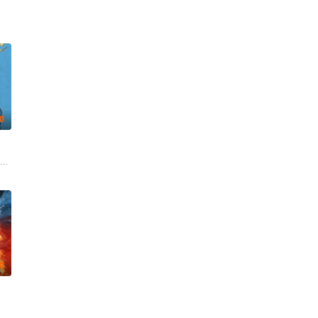
.0
agalde 桑迪亚哥·阿尔维努 埃斯佩兰萨·埃利普 Adrián Gámiz 索菲娅·冈萨雷斯 拉蒙·
科诺 艾米·帕夫拉特 Jeff Dye
.0