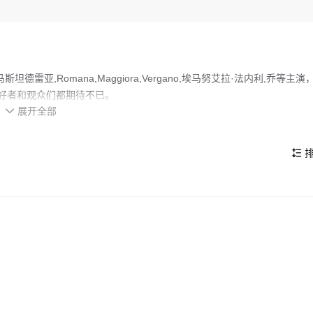
亚,Romana,Maggiora,Vergano,埃马努艾拉·法内利,乔等主演
爱好者和观众们都期待不已。
展开全部
娅当决定国家命运的时刻到来时，冲破阻碍参与投票并做出正确选择的故事

作为女人该怎样生活，该片获第69届意大利电影大卫奖最佳新导演、最佳
奖。影片2025年在中国上映
排

剧片电影，在当期同类题材影片中具有一定的看点，在演员表现和剧情架构上也都
喜剧片类电影的观众观看。