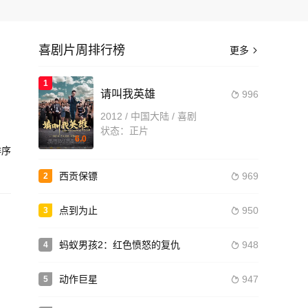
喜剧片周排行榜
更多

，
1
请叫我英雄
996

，
2012 / 中国大陆 / 喜剧
原
状态：正片
6.0
序
有不
西贡保镖
969
2

点到为止
950
3

蚂蚁男孩2：红色愤怒的复仇
948
4

动作巨星
947
5
