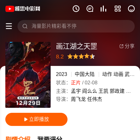
《画江湖之天罡》(2023)中国大陆汉语







画江湖之天罡
分享

8.2
很差
较差
还行
推荐
力荐
2023
中国大陆
动作
动画
武侠
状态：
正片
/
02-08
主演：
孟宇
阎么么
王凯
郭政建
阎萌
导演：
周飞龙
任伟杰
立即播放

剧情介绍
我要评分