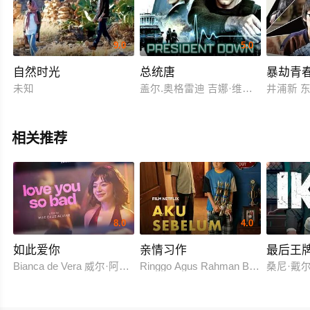
9.0
5.0
自然时光
总统唐
暴劫青春
未知
盖尔.奥格雷迪 吉娜·维托里
井浦新 
相关推荐
8.0
4.0
如此爱你
亲情习作
最后王
Bianca de Vera 威尔·阿什利·德莱昂
Ringgo Agus Rahman Bima Sena
桑尼·戴