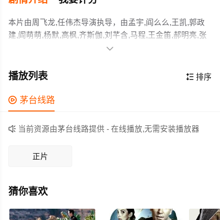
本片由周飞龙,任伟杰导演执导，由孟宇,阎么么,王凯,郭政
建,阎萌萌,杨默,高枫,齐斯伽,刘芊含,马程,王金笛,郝明亮,张
占坤,苗壮,巴赫,孙雷,任景行,祁欣,一更,Geng,Yi,二

更,Geng,Er等主演，故事情节跌岩起伏、扣人心弦，领广
大周年间，时局动荡，奸臣当道。直属帝王的秘密暗杀组
大动作,动画,武侠,动漫电影片爱好者和观众们都期待不已。
织不良人一夜之间突然群龙无首，不良帅袁天罡留下一纸
播放列表

排序
书信辞官而去。失去人生方向的袁天罡，在好友李淳风留
下的锦囊的指引下，来到了长安安乐阁，却不曾想到此地
作为一部 2023-12-29上映的动作,动画,武侠,动漫电影电

茅台线路
竟是风月之所。而接下来发生的一切，随着寻求自由之
影，在当期同类题材影片中具有一定的看点，在演员表现
人、寻求不死之人、寻求权力之人的逐一登场，为袁天罡
和剧情架构上也都有不错的亮点，剧情紧凑，角色塑造鲜

当前资源由茅台线路提供 - 在线播放,无需安装播放器
的旅途拉开了新的序幕…
明，适合喜欢动作,动画,武侠,动漫电影类电影的观众观看。
正片
猜你喜欢