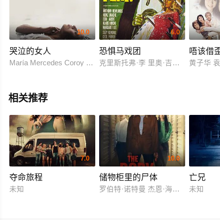
10.0
6.0
哭泣的女人
恐惧马戏团
唔该借
María Mercedes Coroy Sabrina De La Hoz Margarita Kenéfic Julio
克里斯托弗·李 里奥·吉恩 Skip 维克多
黄子华 袁
相关推荐
7.0
10.0
夺命旅程
储物柜里的尸体
亡兄
未知
罗伯特·诺特曼 杰恩·海特迈尔
未知