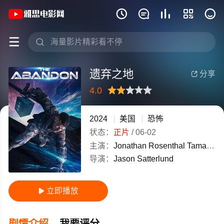
《遗弃之地》(2024)美国英语高清电影免







遗弃之地
分享

4.0
很差
较差
还行
推荐
力荐
2024
美国
恐怖
状态：
正片
/
06-02
主演：
Jonathan
Rosenthal
Tamara
Pe
导演：
Jason
Satterlund
立即播放

剧情介绍
我要评分