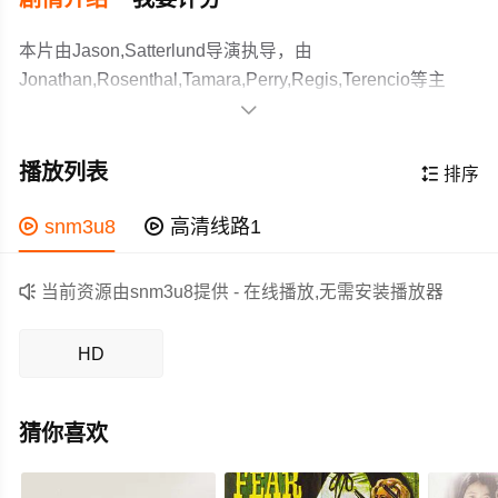
本片由Jason,Satterlund导演执导，由
Jonathan,Rosenthal,Tamara,Perry,Regis,Terencio等主
演，故事情节跌岩起伏、扣人心弦，领广大恐怖片爱好者

和观众们都期待不已。
A wounded soldier awakens in a strange cube that tests
his physical and mental limits as he attempts to find a way
播放列表

排序
to escape against a ticking clock.
作为一部 上映的恐怖电影，在当期同类题材影片中具有一

snm3u8

高清线路1
定的看点，在演员表现和剧情架构上也都有不错的亮点，
剧情紧凑，角色塑造鲜明，适合喜欢恐怖类电影的观众观

当前资源由snm3u8提供 - 在线播放,无需安装播放器
看。
HD
猜你喜欢