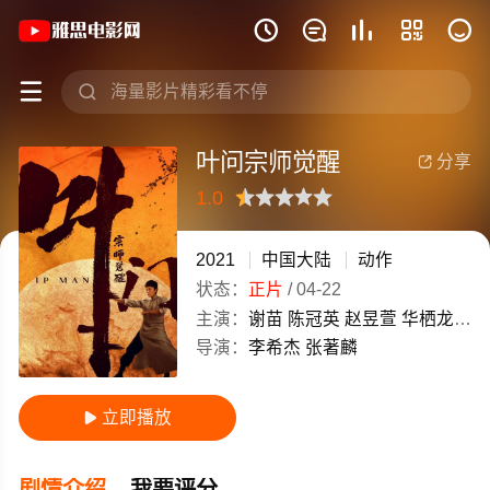
《叶问宗师觉醒》(2021)中国大陆汉语







叶问宗师觉醒
分享

1.0
很差
较差
还行
推荐
力荐
2021
中国大陆
动作
状态：
正片
/
04-22
主演：
谢苗
陈冠英
赵昱萱
华栖龙
侯
导演：
李希杰
张著麟
立即播放

剧情介绍
我要评分