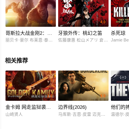
9.0
4.0
哥斯拉大战金刚2：帝国崛起
牙狼外传：桃幻之笛
杀死琼
丽贝卡·豪尔 布莱恩·泰里·亨利 丹·史蒂文斯 凯莉·霍特尔 亚历克斯
佐藤康惠 松山メアリ 倉貫匡弘 瀧内
Jamie Ber
相关推荐
2.0
9.0
金卡姆 网走监狱袭击篇
边界线(2026)
他们的
山崎贤人
马库斯·吉恩·皮雷 迈克尔·约翰·斯坦
温德尔·