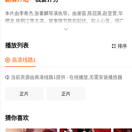
本片由李希杰,张著麟导演执导，由谢苗,陈冠英,赵昱萱,华
栖龙,侯桐江等主演，故事情节跌岩起伏、扣人心弦，领广
大动作片爱好者和观众们都期待不已。

在香港读书的少年叶问，意外卷入英国斯塔克集团绑
架中国女人走私到海外的人口贩卖大案，叶问挺身而出怒
播放列表

排序
打洋人，三战英国巴顿勇士，以咏春捍卫被践踏的国人尊
严。
作为一部 上映的动作电影，在当期同类题材影片中具有一

高清线路1
定的看点，在演员表现和剧情架构上也都有不错的亮点，
剧情紧凑，角色塑造鲜明，适合喜欢动作类电影的观众观

当前资源由高清线路1提供 - 在线播放,无需安装播放器
看。
正片
正片
猜你喜欢