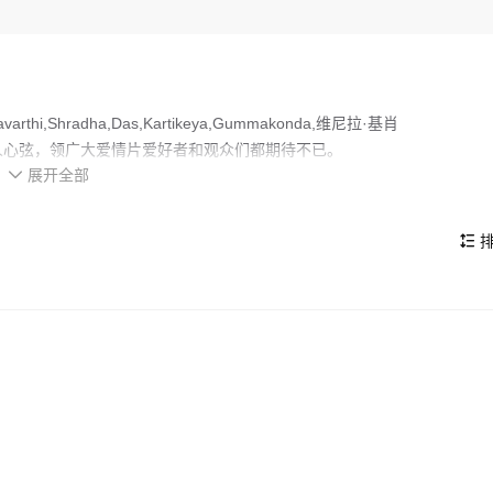
rthi,Shradha,Das,Kartikeya,Gummakonda,维尼拉·基肖
岩起伏、扣人心弦，领广大爱情片爱好者和观众们都期待不已。
展开全部

的看点，在演员表现和剧情架构上也都有不错的亮点，剧情紧凑，角色塑
排
