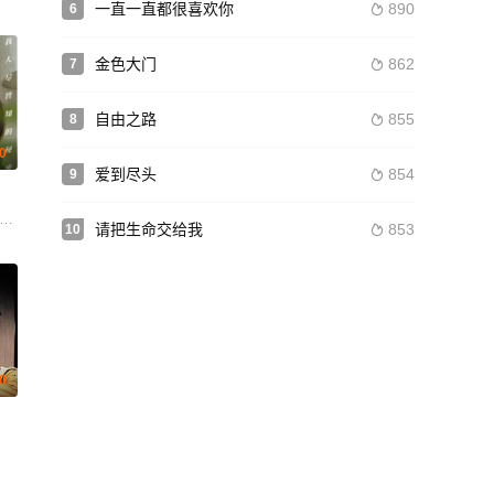
一直一直都很喜欢你
890
6

金色大门
862
7

自由之路
855
8

.0
爱到尽头
854
9

卡普尔 阿琼·卡普尔 Shivam Gaur Lovely Bhati 拉姆·卡普尔
彦姝 谢治勋 耿军 詹妮 张歆艺 袁弘
请把生命交给我
853
10

0