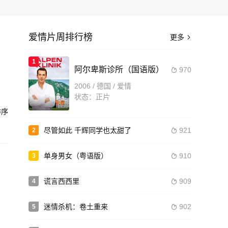
爱情片周排行榜
更多

1
阿尔卑斯诊所（国语版）
970

2006 / 德国 / 爱情
造
状态：正片
9.0
序
尽管如此 千辉同学也太甜了
921
2

单身男女（粤语版）
910
3

谎言西西里
909
4

迷情杀机：卷土重来
902
5
