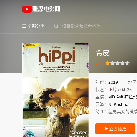
《希皮》(2019)印度泰卢固语高清电影免费在线
全部分类


希皮
很差
较差
还行
推荐
力荐
2.0
年份：
2019
地区
状态：
正片
/
04-25
主演：
MD
Asif
布拉
导演：
N.
Krishna
简介：
猛男美女的爱
立即播放
