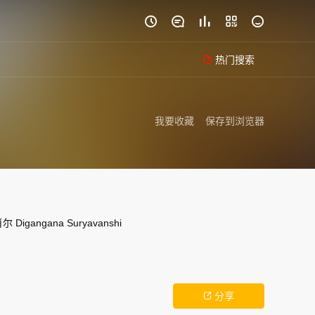





热门搜索

我要收藏
保存到浏览器
肖尔
Digangana
Suryavanshi
分享
