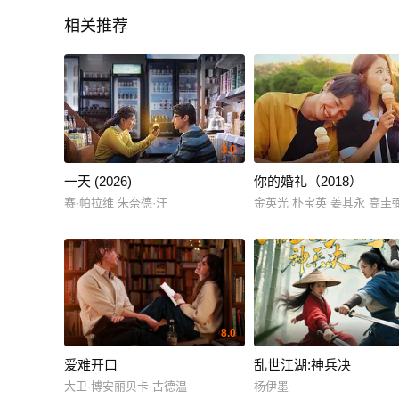
相关推荐
3.0
一天 (2026)
你的婚礼（2018）
赛·帕拉维 朱奈德·汗
金英光 朴宝英 姜其永 高圭
8.0
爱难开口
乱世江湖:神兵决
大卫·博安丽贝卡·古德温
杨伊墨