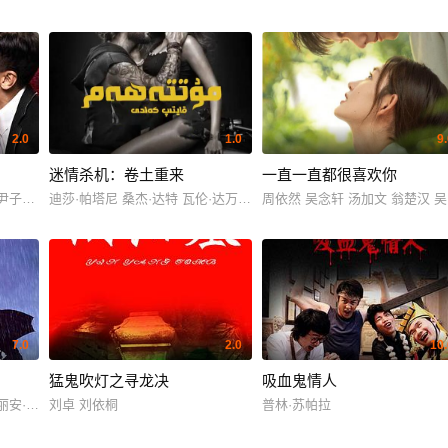
2.0
1.0
9
迷情杀机：卷土重来
一直一直都很喜欢你
 尹子维 李施嬅 贾晓晨
迪莎·帕塔尼 桑杰·达特 瓦伦·达万 约翰·亚伯拉罕 塔拉·苏塔莉娅 阿迪亚·罗伊·
周依然 吴念轩 汤加文 翁楚汉 吴
7.0
2.0
10.
猛鬼吹灯之寻龙决
吸血鬼情人
丽安·摩尔 希瑟-杰·琼斯 詹姆斯·伯拉姆
刘卓 刘依桐
普林·苏帕拉