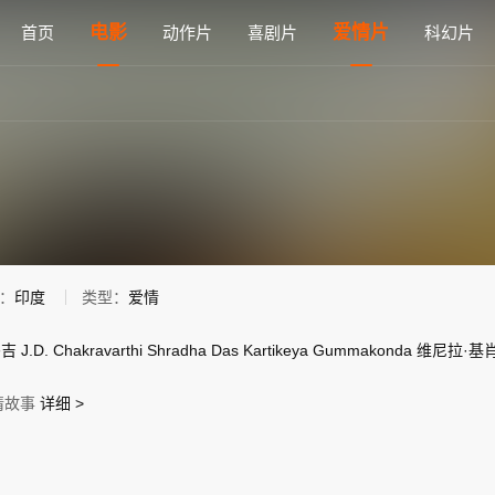
观看 - 雅思电影网
电影
爱情片
首页
动作片
喜剧片
科幻片
：
印度
类型：
爱情
玛吉
J.D.
Chakravarthi
Shradha
Das
Kartikeya
Gummakonda
维尼拉·基
情故事
详细 >