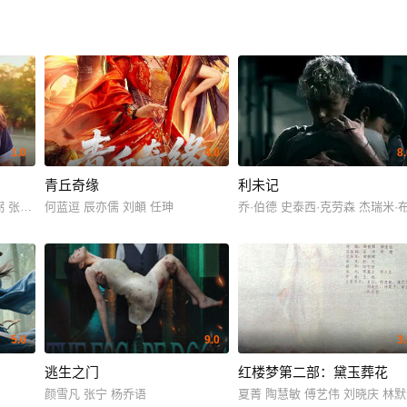
1.0
4.0
8
青丘奇缘
利未记
弼 张成范
何蓝逗 辰亦儒 刘頔 任珅
乔·伯德 史泰西·克劳森 杰瑞米·
5.0
9.0
3
逃生之门
红楼梦第二部：黛玉葬花
颜雪凡 张宁 杨乔语
夏菁 陶慧敏 傅艺伟 刘晓庆 林