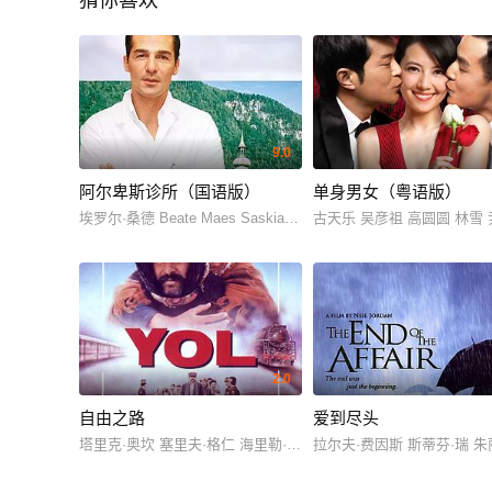
猜你喜欢
9.0
阿尔卑斯诊所（国语版）
单身男女（粤语版）
埃罗尔·桑德 Beate Maes Saskia Valenda
古天乐 吴彦祖 高圆圆 林雪
2.0
自由之路
爱到尽头
塔里克·奥坎 塞里夫·格仁 海里勒·耶尔根
拉尔夫·费因斯 斯蒂芬·瑞 朱