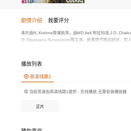
剧情介绍
我要评分
本片由N.,Krishna导演执导，由MD,Asif,布拉玛吉,J.D.,Chakrava
尔,Digangana,Suryavanshi等主演，故事情节跌
猛男美女的爱情故事
作为一部 上映的爱情电影，在当期同类题材影片中具有一定
鲜明，适合喜欢爱情类电影的观众观看。
播放列表

高清线路1
当前资源由高清线路1提供 - 在线播放,无需安装播放器

正片