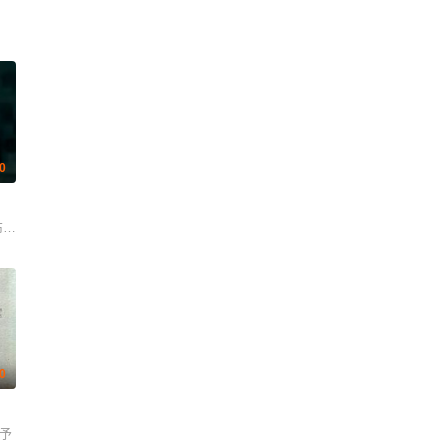
.0
布莱维特 伊文·莱斯利 尼古拉斯·霍普 香农·贝里 提亚拉·布洛克 罗斯·弗拉纳根
.0
默予