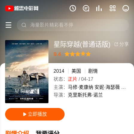
《星际穿越(普通话版)》(2014)美国英







星际穿越(普通话版)
分享

9.4
很差
较差
还行
推荐
力荐
2014
美国
剧情
状态：
正片
/
04-17
主演：
马修·麦康纳
安妮·海瑟薇
杰西卡
导演：
克里斯托弗·诺兰
立即播放

剧情介绍
我要评分