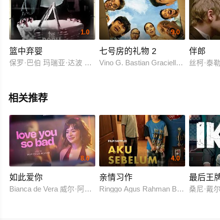
1.0
9.0
篮中弃婴
七号房的礼物 2
伴郎
保罗·巴伯 玛瑞亚·达波 安珀·多伊索恩
Vino G. Bastian Graciella Abigail
丝柯·泰勒
相关推荐
8.0
4.0
如此爱你
亲情习作
最后王
Bianca de Vera 威尔·阿什利·德莱昂
Ringgo Agus Rahman Bima Sena
桑尼·戴