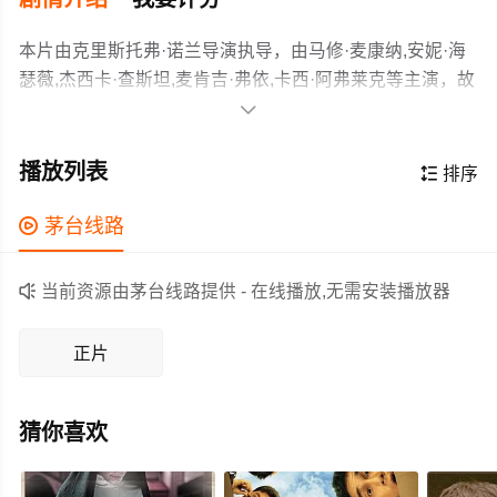
本片由克里斯托弗·诺兰导演执导，由马修·麦康纳,安妮·海
瑟薇,杰西卡·查斯坦,麦肯吉·弗依,卡西·阿弗莱克等主演，故
事情节跌岩起伏、扣人心弦，领广大剧情片爱好者和观众

们都期待不已。
地球农作物因气候转变及枯萎病而经常失收，曾是美国国
家航空航天局的工程师和航天飞机驾驶员的库珀（马修·麦
播放列表

排序
康纳饰）被迫成为农民以协助解决粮食危机。库珀的10岁
女儿墨菲（麦肯基·弗依饰）发现其房间书架上的书本无故
作为一部 2014上映的剧情电影，在当期同类题材影片中具

茅台线路
掉到地上，认为这是幽灵现象。不久后，一场沙尘暴在墨
有一定的看点，在演员表现和剧情架构上也都有不错的亮
菲房间中留下二进制坐标，二人驱车到达坐标位置后发现
点，剧情紧凑，角色塑造鲜明，适合喜欢剧情类电影的观

当前资源由茅台线路提供 - 在线播放,无需安装播放器
那是北美空防司令部（美国国家航空航天局的秘密基
众观看。
地）。
正片
猜你喜欢