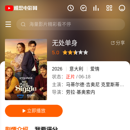
《无处单身》(2026)意大利意大利语高







无处单身
分享

5.0
很差
较差
还行
推荐
力荐
2026
意大利
爱情
状态：
正片
/
06-18
主演：
马蒂尔德·吉奥尼
克里斯蒂亚诺·卡卡莫
导演：
劳拉·基奥索内
立即播放

剧情介绍
我要评分