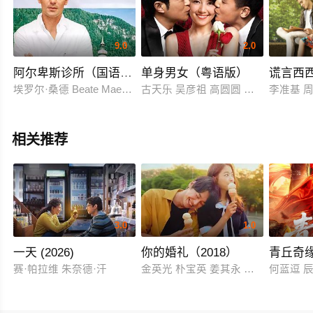
9.0
2.0
阿尔卑斯诊所（国语版）
单身男女（粤语版）
谎言西
埃罗尔·桑德 Beate Maes Saskia Valenda
古天乐 吴彦祖 高圆圆 林雪 尹子维 
李准基 
相关推荐
3.0
1.0
一天 (2026)
你的婚礼（2018）
青丘奇
赛·帕拉维 朱奈德·汗
金英光 朴宝英 姜其永 高圭弼 张成范
何蓝逗 