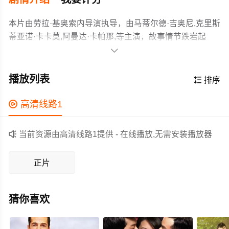
本片由劳拉·基奥索内导演执导，由马蒂尔德·吉奥尼,克里斯
蒂亚诺·卡卡莫,阿曼达·卡帕那,等主演，故事情节跌岩起
伏、扣人心弦，领广大爱情片爱好者和观众们都期待不

已。
在托斯卡纳风景如画的小镇贝尔维德雷，除了单身母亲艾
丽莎之外，所有女性都已结婚或正在寻找理想伴侣。艾丽
播放列表

排序
莎经营着莱吉吉奥莱葡萄园。一位儿时好友的重逢，彻底
改变了艾丽莎的生活，唤醒了她以为早已消逝的情感。
作为一部 上映的爱情电影，在当期同类题材影片中具有一

高清线路1
定的看点，在演员表现和剧情架构上也都有不错的亮点，
剧情紧凑，角色塑造鲜明，适合喜欢爱情类电影的观众观

当前资源由高清线路1提供 - 在线播放,无需安装播放器
看。
正片
猜你喜欢