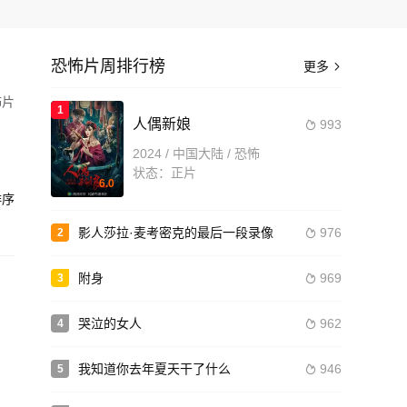
恐怖片周排行榜
更多

怖片
1
人偶新娘
993

2024 / 中国大陆 / 恐怖
造
状态：正片
6.0
序
影人莎拉·麦考密克的最后一段录像
976
2

附身
969
3

哭泣的女人
962
4

我知道你去年夏天干了什么
946
5
