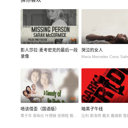
猜你喜欢
5.0
影人莎拉·麦考密克的最后一段
哭泣的女人
录像
María Mercedes Coroy Sabri
Lisa Arcaro Mara Darrow Michael Kenneth Fahr Scott Geiter Ra
4.0
唔该借歪（国语版）
暗黑子午线
黄子华 袁咏仪 叶德娴 张锦程 甄楚倩 萧亮 杨嘉雯 潘雁英 秦沛 
比利·斯洛特 戴夫·戴维斯 