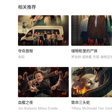
相关推荐
7.0
夺命旅程
储物柜里的尸体
未知
罗伯特·诺特曼 杰恩·海特迈
4.0
血腥之夜
致命三头蛇
Jim Burleson Mihira Estelle
Tiffany McDonald Tom Zem