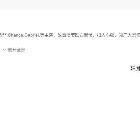
,Chance,Gabriel,等主演，故事情节跌岩起伏、扣人心弦，领广大恐
展开全部
镇都陷入了恐惧之中……

的看点，在演员表现和剧情架构上也都有不错的亮点，剧情紧凑，角色塑
排
