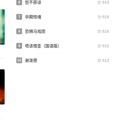
恕不原谅
919
6

孕期惊魂
918
7

恐惧马戏团
916
8

.0
唔该借歪（国语版）
915
9

 Ayla-Elea Hurtado Pedro Javier Silva Lira
 泰里克·威瑟斯 比利·坎贝尔 尼古拉斯·亚历山大·查韦斯 奥斯汀·尼可斯 罗拉·董 萨拉·皮金 托
恩·安东尼·威尔逊
谢泼德
912
10

avid E. McMahon Lilian Moore Kierney Nelson George Petrick Joseph Thomas
.0
迪 苏卡达·顾珑希
吕蓓卡·盖哈特