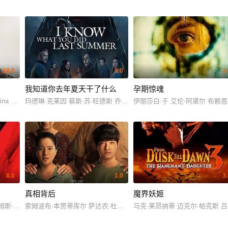
10.0
8.0
3
我知道你去年夏天干了什么
孕期惊魂
na De La Hoz Margarita Kenéfic Julio Diaz María Telón Juan Pablo Olyslager
玛德琳·克莱因 蔡斯·苏·旺德斯 乔纳·豪尔-金 小弗雷迪·普林兹 詹妮弗·洛芙·休伊特
伊丽莎白·于 艾伦·阿黛尔 布赖
ndy Herman Carla Horning Jim Horning Joseph Mazzaferro Lisa Mcconnell D
8.0
1.0
3
真相背后
魔界妖姬
夏萍
詹姆斯·摩西·布莱克
索姆波布·本贾蒂库尔 萨达农·杜隆卡沃 尼科·塞瑞奥尔特 塔丽卡·缇达
马克·莱昂纳蒂 迈克尔·帕克斯 