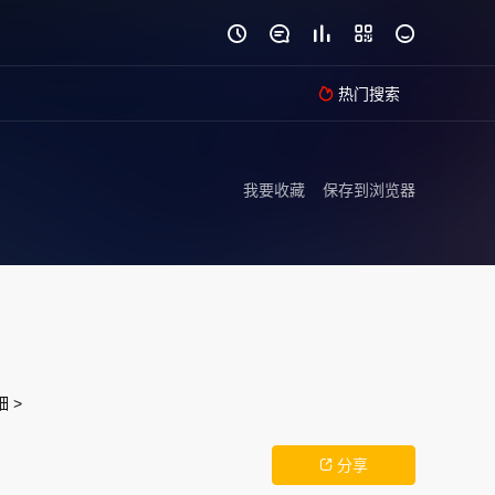





热门搜索

我要收藏
保存到浏览器
 >
分享
