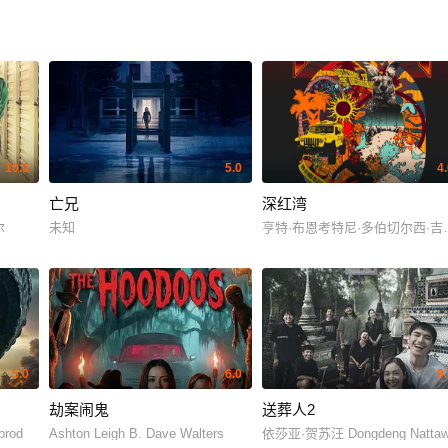
10.0
5.0
4
亡兄
深红湾
尔
未知
亨特·布恩考特尼·多伯切尔西·
5.0
6.0
9
劫案闹鬼
送葬人2
brod
Ashton Leigh B. Dave Walters
依莎亚·贺苏汪 Dongdeng Nattawu