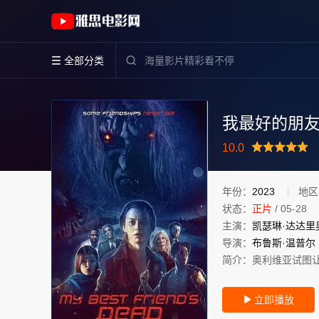
《我最好的朋友死了》(2023)美国英语高清电
全部分类


我最好的朋
很差
较差
还行
推荐
10.0
力荐
年份：
2023
地区
状态：
正片
/
05-28
主演：
凯瑟琳·达达里
导演：
布鲁斯·温普尔
简介：
奥利维亚试图
立即播放
