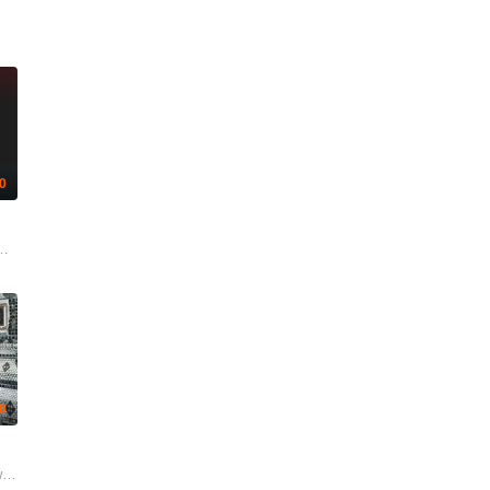
.0
吉尔森
.0
t Sanyabut