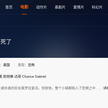
影免费在线观看 - 雅思电影网
电影
首页
动作片
喜剧片
爱情片
科幻片
友死了
：
美国
类型：
恐怖
奥
凯特琳·达菲
Chance
Gabriel
让被杀害的好友奥罗拉复活，但很快，整个小镇都陷入了恐惧之中……
详细