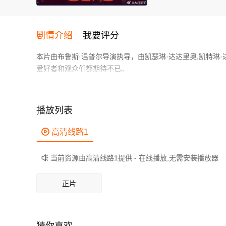
剧情介绍
我要评分
本片由布鲁斯·温普尔导演执导，由凯瑟琳·达达里奥,凯特琳·达菲
爱好者和观众们都期待不已。
奥利维亚试图让被杀害的好友奥罗拉复活，但很快，整个小
作为一部 上映的恐怖电影，在当期同类题材影片中具有一定
鲜明，适合喜欢恐怖类电影的观众观看。
播放列表

高清线路1
当前资源由高清线路1提供 - 在线播放,无需安装播放器

正片