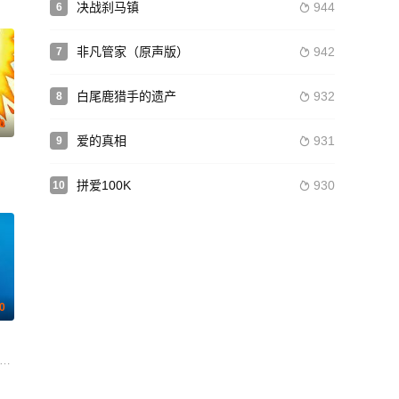
决战刹马镇
944
6

非凡管家（原声版）
942
7

白尾鹿猎手的遗产
932
8

.0
爱的真相
931
9

·乔汉 纳尼什·尼尔 阿比纳夫·巴特查吉 尼尔·多克特 艾比希·约瑟夫·乔治 维沙尔
 摩根·弗里曼 海迪·冯·帕利斯克 杰斐逊·布朗 克里斯·欧文斯 丽贝卡·彼得根 贾克
拼爱100K
930
10

0
t Krista Kalmus 安德鲁·鲍文 雷·阿布鲁佐
飞儿 杜娟 王新刚 柴格 周瑾 郑文政 叶浏 刘静 彭鑫彤 西伟 余光洪
丽莉·吉欧 瑞琪·琳德赫姆 克里斯·加恩 考莉·埃尔南德斯 杰西卡·马金森 丽兹·科