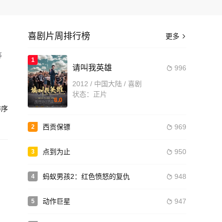
喜剧片周排行榜
更多

等
1
请叫我英雄
996

塔
2012 / 中国大陆 / 喜剧
冒险
状态：正片
6.0
序
造
西贡保镖
969
2

点到为止
950
3

蚂蚁男孩2：红色愤怒的复仇
948
4

动作巨星
947
5
