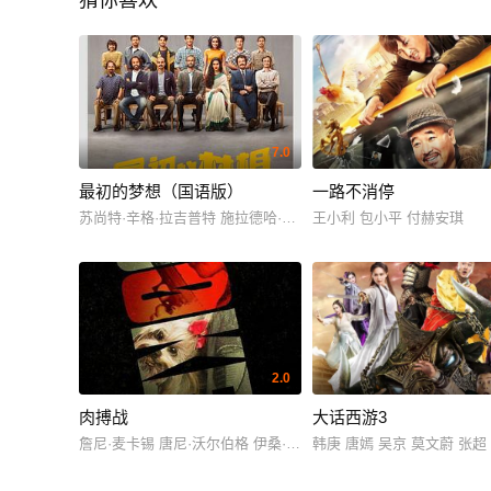
猜你喜欢
7.0
最初的梦想（国语版）
一路不消停
苏尚特·辛格·拉吉普特 施拉德哈·卡普尔 瓦伦·沙玛 普拉提克·巴巴
王小利 包小平 付赫安琪
2.0
肉搏战
大话西游3
詹尼·麦卡锡 唐尼·沃尔伯格 伊桑·苏普利 卢卡斯·哈斯 李·特格森 劳伦·斯塔迈
韩庚 唐嫣 吴京 莫文蔚 张超