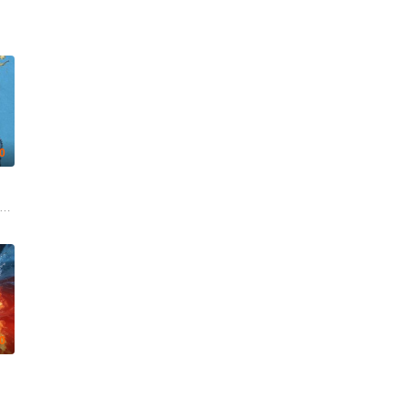
.0
agalde 桑迪亚哥·阿尔维努 埃斯佩兰萨·埃利普 Adrián Gámiz 索菲娅·冈萨雷斯 拉蒙·
科诺 艾米·帕夫拉特 Jeff Dye
.0