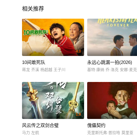
相关推荐
4.0
10间敢死队
永远心跳漏一拍(2026)
蒋龙 齐溪 杨超越 王子川
基特·康纳 乔·洛克 安娜·麦
1.0
风云传之双剑合璧
傀儡契约
马力 左航
克里斯托弗·普拉哈 莫里亚