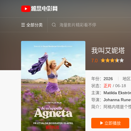
《我叫艾妮塔》(2026)瑞典瑞典语高清电影免
全部分类


我叫艾妮塔
很差
较差
还行
推荐
力荐
7.0
年份：
2026
地区
状态：
正片
/
06-18
主演：
Matilda
Ekstr
导演：
Johanna
Rune
简介：
阿格内塔是个
立即播放
