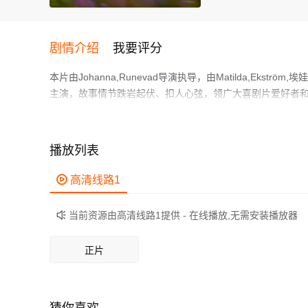
剧情介绍
我要评分
本片由Johanna,Runevad导演执导，由Matilda,Ekström
主演，故事情节跌岩起伏、扣人心弦，领广大喜剧片爱好者
阿格内塔是个性格鲜明、风趣幽默的人，但这一点并不显眼。
觉得自己像个隐形人。而她的丈夫却找到了人生的意义：泡
一试。
播放列表
作为一部 上映的喜剧电影，在当期同类题材影片中具有一定
鲜明，适合喜欢喜剧类电影的观众观看。

高清线路1
当前资源由高清线路1提供 - 在线播放,无需安装播放器

正片