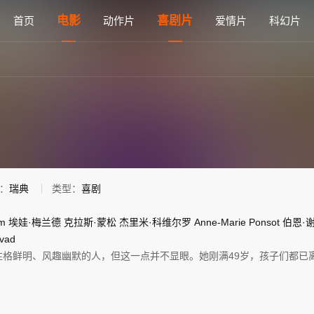
费在线观看 - 雅思电影网
电影
喜剧片
首页
动作片
爱情片
科幻片
：
瑞典
类型：
喜剧
öm
埃娃·梅兰德
克拉斯·蒙松
杰里米·科维尔罗
Anne-Marie
Ponsot
伯恩·
vad
性格鲜明、风趣幽默的人，但这一点并不显眼。她刚满49岁，孩子们都已