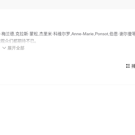
,埃娃·梅兰德,克拉斯·蒙松,杰里米·科维尔罗,Anne-Marie,Ponsot,伯恩·谢尔曼
和观众们都期待不已。
展开全部
她刚满49岁，孩子们都已离家，在交通部门的工作也毫无起色，阿格内

冰水澡，穿着昂贵的骑行装备飞驰。为了逃离乏味的日常生活，他们决定
排

的看点，在演员表现和剧情架构上也都有不错的亮点，剧情紧凑，角色塑