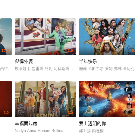
10.0
1.0
5
彪悍外婆
半年快乐
克西维尔·马
埃莱娜·伊鲁雷塔 冬妮·阿科斯塔 Gorka Aguinagalde Gorka Aguin
珊莉·卡斯韦尔 罗姆·弗林 亚历克西·
2.0
3.0
9
幸福面包房
爱上透明的你
Nadya Arina Meriam Bellina
郭卫鹏 颜瞳桐