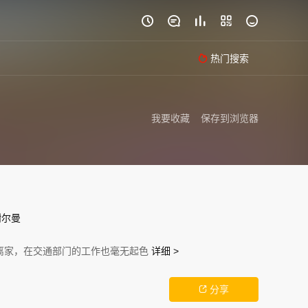





热门搜索

我要收藏
保存到浏览器
谢尔曼
离家，在交通部门的工作也毫无起色
详细 >
分享
