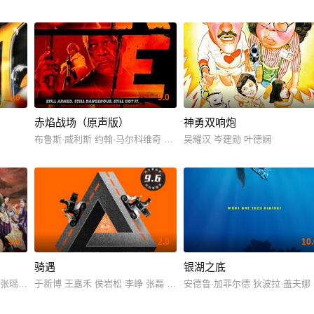
4.0
9.0
3
赤焰战场（原声版）
神勇双响炮
尔 塔希尔·拉吉·巴辛 纳文·波利希蒂 图沙尔·潘迪 萨哈什·库马尔·舒克拉 罗希特
布鲁斯·威利斯 约翰·马尔科维奇 玛丽-露易丝·帕克 卡尔·厄本 海伦·米伦
吴耀汉 岑建勋 叶德娴
5.0
2.0
10.
骑遇
银湖之底
尔 Laura-Leigh 雷诺·维尔森 赵牡丹 芭芭拉·安·穆尔 阿肯 Joyce Bulifan
 张瑶 王一博 钟欣潼 谢楠 何炅 胡静 黄征 刘镇伟 曹承衍 周艺轩 元奎 吕建民 
于新博 王嘉禾 侯岩松 李峥 张磊 石梁一骁
安德鲁·加菲尔德 狄波拉·盖夫娜 