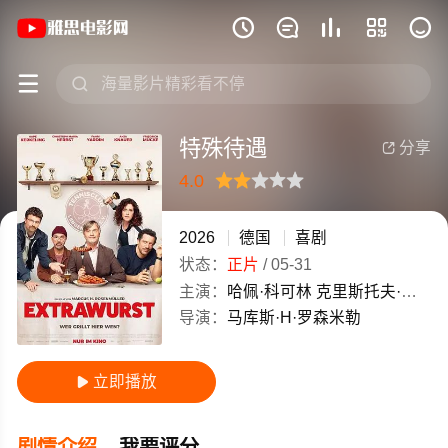
《特殊待遇》(2026)德国德语高清电影免







特殊待遇
分享

4.0
很差
较差
还行
推荐
力荐
2026
德国
喜剧
状态：
正片
/
05-31
主演：
哈佩·科可林
克里斯托夫·玛丽亚·赫布斯特
导演：
马库斯·H·罗森米勒
立即播放

剧情介绍
我要评分