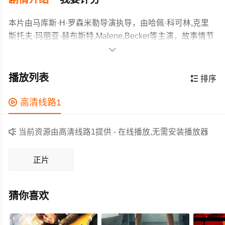
本片由马库斯·H·罗森米勒导演执导，由哈佩·科可林,克里
斯托夫·玛丽亚·赫布斯特,Malene,Becker等主演，故事情节
跌岩起伏、扣人心弦，领广大喜剧片爱好者和观众们都期

待不已。
在德国一家乡村网球俱乐部，夏季派对的筹备工作由海瑞
伯特负责。当有人提议为俱乐部成员埃罗尔单独准备一个
播放列表

排序
烧烤架时，紧张气氛骤然升温。一场起初简单的讨论，迅
速演变为关乎社会与个人冲突的激烈辩论，并威胁到俱乐
作为一部 上映的喜剧电影，在当期同类题材影片中具有一

高清线路1
部的存续。
定的看点，在演员表现和剧情架构上也都有不错的亮点，
剧情紧凑，角色塑造鲜明，适合喜欢喜剧类电影的观众观

当前资源由高清线路1提供 - 在线播放,无需安装播放器
看。
正片
猜你喜欢