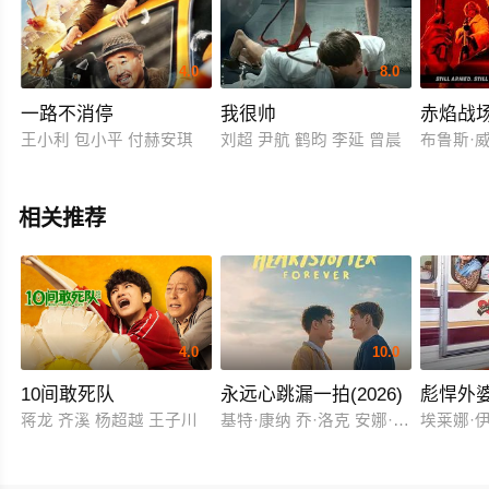
4.0
8.0
一路不消停
我很帅
赤焰战
王小利 包小平 付赫安琪
刘超 尹航 鹤昀 李延 曾晨
布鲁斯·威
相关推荐
4.0
10.0
10间敢死队
永远心跳漏一拍(2026)
彪悍外
蒋龙 齐溪 杨超越 王子川
基特·康纳 乔·洛克 安娜·麦克西维尔·
埃莱娜·伊鲁