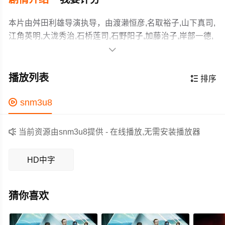
本片由舛田利雄导演执导，由渡濑恒彦,名取裕子,山下真司,
江角英明,大泷秀治,石桥莲司,石野阳子,加藤治子,岸部一德,
三木纪平,夏八木勋,龙雷太,相马刚三,丹波哲郎,津村鹰志,渡

边文雄,财津一郎,海老名美どり等主演，故事情节跌岩起
这部灾难影片背景以现代日本为中心，主要描写东京突然
伏、扣人心弦，领广大科幻片爱好者和观众们都期待不
被一股莫名的浓雾所笼罩，整个都会好像一下子消失了似
播放列表

排序
已。
的，各地政府及科研人员因此极为震惊，急忙组织起来研
究对策。但是人们却无法穿越浓雾进入东京首都圈。这场
作为一部 上映的科幻电影，在当期同类题材影片中具有一

snm3u8
浓雾形成了一个无法穿越的电磁屏障。而圈外的科学家们
定的看点，在演员表现和剧情架构上也都有不错的亮点，
则在受损严重的军用侦察机上得到灵感，利用即将到来的
剧情紧凑，角色塑造鲜明，适合喜欢科幻类电影的观众观

当前资源由snm3u8提供 - 在线播放,无需安装播放器
台风和雷暴雨，加上人工大功率电磁干扰机，终于化解了
看。
这场戏剧般的非自然危机。 这原本该是一个不错的富
HD中字
有戏剧张力的构思，但拍出来的片子却教人不敢叫好，剧
中女记者的角色刻划不具感染力，而她和男记者之间时好
时坏的关系描写也让人感觉莫名其妙，确是让观众感觉象
猜你喜欢
一场雾。