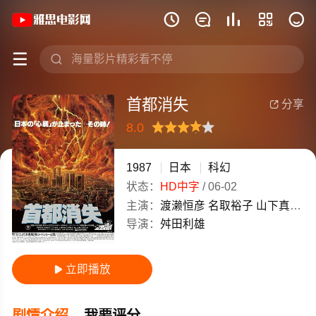
《首都消失》(1987)日本日语高清电影免







首都消失
分享

8.0
很差
较差
还行
推荐
力荐
1987
日本
科幻
状态：
HD中字
/
06-02
主演：
渡濑恒彦
名取裕子
山下真司
江
导演：
舛田利雄
立即播放

剧情介绍
我要评分