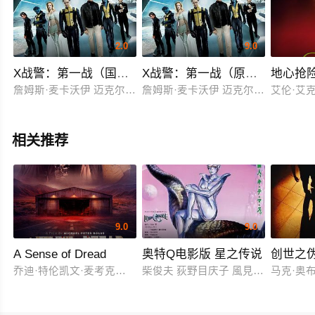
2.0
9.0
X战警：第一战（国语版）
X战警：第一战（原声版）
地心抢
詹姆斯·麦卡沃伊 迈克尔·法斯宾德 凯文·贝肯 詹妮弗·劳伦斯 罗丝
詹姆斯·麦卡沃伊 迈克尔·法斯宾德 凯
艾伦·艾克
相关推荐
9.0
9.0
A Sense of Dread
奥特Q电影版 星之传说
创世之
乔迪·特伦凯文·麦考克尔虹膜
柴俊夫 荻野目庆子 風見しんご
马克·奥