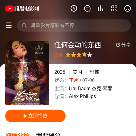
《任何会动的东西》(2025)美国英语高







任何会动的东西
分享

8.0
很差
较差
还行
推荐
力荐
2025
美国
恐怖
状态：
正片
/
07-06
主演：
Hal
Baum
杰克·邓菲
导演：
Alex
Phillips
立即播放

剧情介绍
我要评分