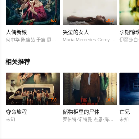
6.0
10.0
人偶新娘
哭泣的女人
孕期惊
何中华 陈信喆 于震 恩璟 侍宣如 尚娜 刘成瑞
María Mercedes Coroy Sabrina De La H
伊丽莎白
相关推荐
7.0
10.0
夺命旅程
储物柜里的尸体
亡兄
未知
罗伯特·诺特曼 杰恩·海特迈尔
未知