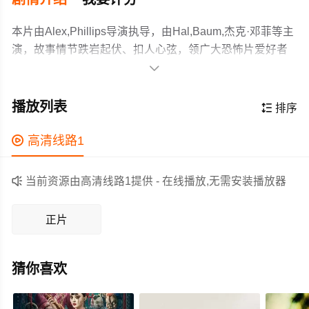
本片由Alex,Phillips导演执导，由Hal,Baum,杰克·邓菲等主
演，故事情节跌岩起伏、扣人心弦，领广大恐怖片爱好者
和观众们都期待不已。

性工作者利亚姆骑自行车穿行芝加哥，给渴望爱欲的客户
送去零食和纯粹的满足。与此同时，一名连环杀手开始以
播放列表

排序
他的客户为目标，凶手留下的血迹一路滴到了利亚姆那无
辜爱人的床上。
作为一部 上映的恐怖电影，在当期同类题材影片中具有一

高清线路1
定的看点，在演员表现和剧情架构上也都有不错的亮点，
剧情紧凑，角色塑造鲜明，适合喜欢恐怖类电影的观众观

当前资源由高清线路1提供 - 在线播放,无需安装播放器
看。
正片
猜你喜欢