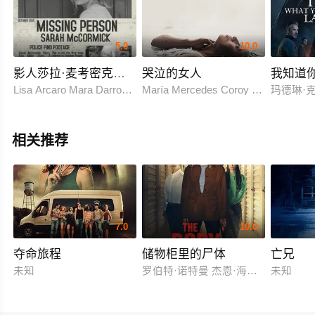
5.0
10.0
影人莎拉·麦考密克的最后一段录像
哭泣的女人
我知道
Lisa Arcaro Mara Darrow Michael Kenneth Fahr Scott Geiter Ra
María Mercedes Coroy Sabrina De La H
玛德琳·克莱
相关推荐
7.0
10.0
夺命旅程
储物柜里的尸体
亡兄
未知
罗伯特·诺特曼 杰恩·海特迈尔
未知