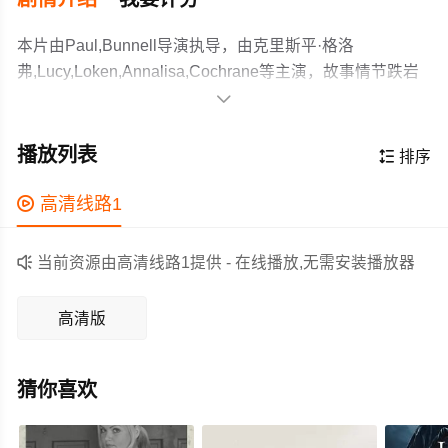
本片由Paul,Bunnell导演执导，由克里斯平·格洛
弗,Lucy,Loken,Annalisa,Cochrane等主演，故事情节跌岩
起伏、扣人心弦，领广大恐怖片爱好者和观众们都期待不

已。
故事背景设定在1970年，影片对1922年同名的失传无声电
影进行了重新演绎。一个绝望的年轻人与一个精神失常的
播放列表

排序
医生达成了一项黑暗的交易，他将自己的母亲作为实验对
象，供这位医生进行其扭曲的实验。
作为一部 上映的恐怖电影，在当期同类题材影片中具有一

高清线路1
定的看点，在演员表现和剧情架构上也都有不错的亮点，
剧情紧凑，角色塑造鲜明，适合喜欢恐怖类电影的观众观

当前资源由高清线路1提供 - 在线播放,无需安装播放器
看。
高清版
猜你喜欢