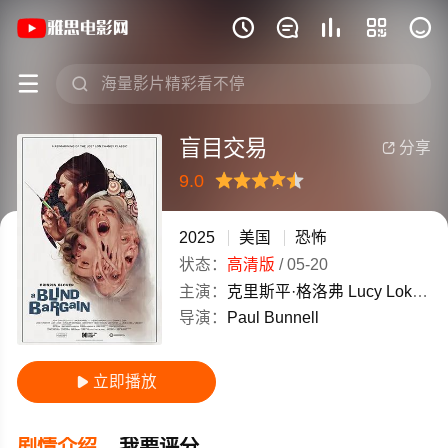
《盲目交易》(2025)美国英语高清电影免







盲目交易
分享

9.0
很差
较差
还行
推荐
力荐
2025
美国
恐怖
状态：
高清版
/
05-20
主演：
克里斯平·格洛弗
Lucy
Loken
A
导演：
Paul
Bunnell
立即播放

剧情介绍
我要评分