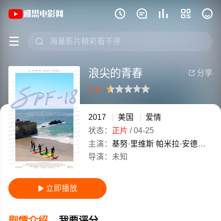
《浪尖的青春》(2017)美国英语高清电影







浪尖的青春
分享

1.0
很差
较差
还行
推荐
力荐
2017
美国
爱情
状态：
正片
/
04-25
主演：
基努·里维斯
帕米拉·安德森
莫
导演：
未知
立即播放

剧情介绍
我要评分