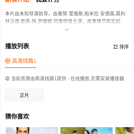
本片由未知导演执导，由基努·里维斯,帕米拉·安德森,莫利·
林沃德,歌蒂·韩,罗姗娜·阿奎特等主演，故事情节跌岩起
伏、扣人心弦，领广大爱情片爱好者和观众们都期待不

已。
青少年夏日爱情、冲浪主题电影，基努·里维斯主演，故事
讲述四个洛杉矶青少年在在基努不在家时给他看管别墅，
播放列表

排序
期间发生的一系列抓马的故事
作为一部 上映的爱情电影，在当期同类题材影片中具有一

高清线路1
定的看点，在演员表现和剧情架构上也都有不错的亮点，
剧情紧凑，角色塑造鲜明，适合喜欢爱情类电影的观众观

当前资源由高清线路1提供 - 在线播放,无需安装播放器
看。
正片
猜你喜欢