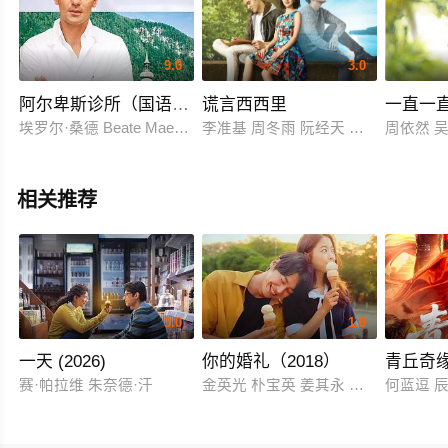
9.0
3.0
阿尔卑斯诊所（国语版）
谎言西西里
一直一
埃罗尔·桑德 Beate Maes Saskia Valenda
李准基 周冬雨 阮经天 热依扎 邢佳栋
周依然 吴
相关推荐
3.0
1.0
一天 (2026)
你的婚礼（2018）
青丘奇
赛·帕拉维 朱奈德·汗
金英光 朴宝英 姜其永 高圭弼 张成范
何蓝逗 