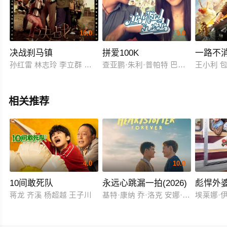
10.0
9.0
决战刹马镇
拼爱100K
一路不
孙红雷 林志玲 李立群 黄海波 甘薇 马健 曹炳琨 包贝尔
查亚鹏·朱利·普帕特 巴东·颂桑 Prakasit Bo
王小利 
相关推荐
4.0
10.0
10间敢死队
永远心跳漏一拍(2026)
彪悍外
蒋龙 齐溪 杨超越 王子川
基特·康纳 乔·洛克 安娜·麦克西维尔·
埃莱娜·伊鲁