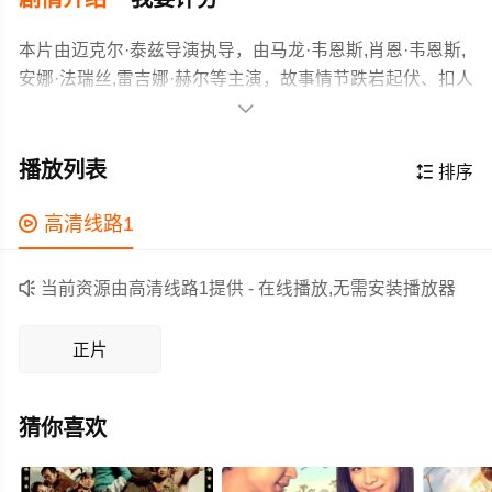
本片由迈克尔·泰兹导演执导，由马龙·韦恩斯,肖恩·韦恩斯,
安娜·法瑞丝,雷吉娜·赫尔等主演，故事情节跌岩起伏、扣人
心弦，领广大喜剧片爱好者和观众们都期待不已。

两位好友再度卷入一场涉及杀手、怪物和超自然生物的混
乱事件。
播放列表

排序
作为一部 上映的喜剧电影，在当期同类题材影片中具有一
定的看点，在演员表现和剧情架构上也都有不错的亮点，

高清线路1
剧情紧凑，角色塑造鲜明，适合喜欢喜剧类电影的观众观
看。

当前资源由高清线路1提供 - 在线播放,无需安装播放器
正片
猜你喜欢