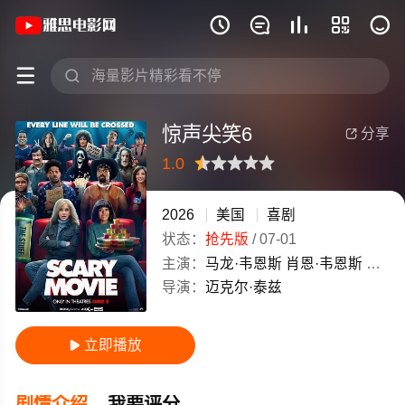
《惊声尖笑6》(2026)美国英语高清电影







惊声尖笑6
分享

1.0
很差
较差
还行
推荐
力荐
2026
美国
喜剧
状态：
抢先版
/
07-01
主演：
马龙·韦恩斯
肖恩·韦恩斯
安娜·
导演：
迈克尔·泰兹
立即播放

剧情介绍
我要评分