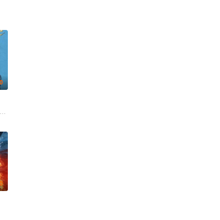
.0
agalde 桑迪亚哥·阿尔维努 埃斯佩兰萨·埃利普 Adrián Gámiz 索菲娅·冈萨雷斯 拉蒙·
科诺 艾米·帕夫拉特 Jeff Dye
.0