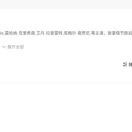
gadis,莫哈纳·克里希南,艾丹·拉普雷特,库梅尔·南贾尼,等主演，故事情节跌
展开全部
车，踏上公路之旅，帮助一位高中生找到他刚上大学的女友，并赢回她的

的看点，在演员表现和剧情架构上也都有不错的亮点，剧情紧凑，角色塑
排
