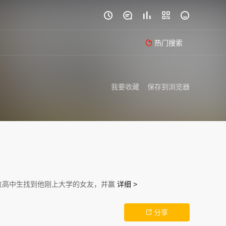





热门搜索

我要收藏
保存到浏览器
位高中生找到他刚上大学的女友，并赢
详细 >
分享
