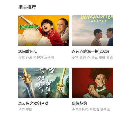
相关推荐
4.0
10间敢死队
永远心跳漏一拍(2026)
蒋龙 齐溪 杨超越 王子川
基特·康纳 乔·洛克 安娜·麦
1.0
风云传之双剑合璧
傀儡契约
马力 左航
克里斯托弗·普拉哈 莫里亚