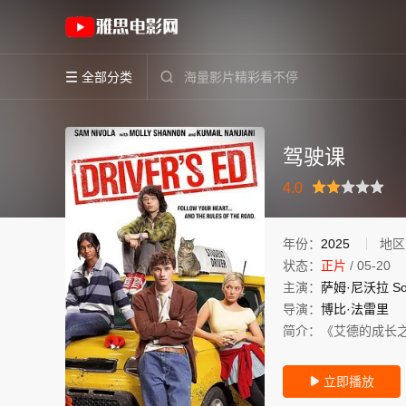
《驾驶课》(2025)美国英语高清电影免费在线观
全部分类


驾驶课
很差
较差
还行
推荐
力荐
4.0
年份：
2025
地区
状态：
正片
/
05-20
主演：
萨姆·尼沃拉
So
导演：
博比·法雷里
简介：
《艾德的成长
立即播放
