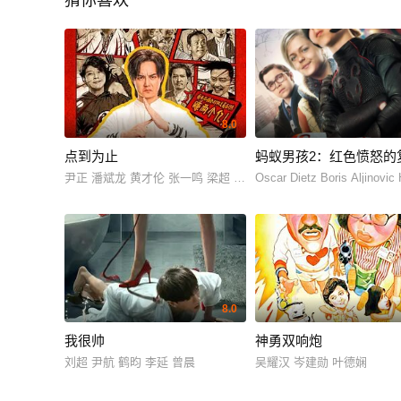
猜你喜欢
8.0
点到为止
蚂蚁男孩2：红色愤怒的
尹正 潘斌龙 黄才伦 张一鸣 梁超 魏翔 彭昱畅 王成思 宋木子 王
Oscar Dietz Boris Aljinov
8.0
我很帅
神勇双响炮
刘超 尹航 鹤昀 李延 曾晨
吴耀汉 岑建勋 叶德娴