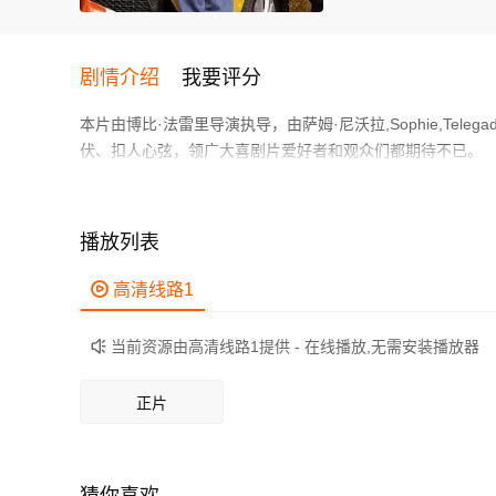
剧情介绍
我要评分
本片由博比·法雷里导演执导，由萨姆·尼沃拉,Sophie,Tele
伏、扣人心弦，领广大喜剧片爱好者和观众们都期待不已。
《艾德的成长之路》讲述了一群青少年偷了学校驾校的练习
心。
作为一部 上映的喜剧电影，在当期同类题材影片中具有一定
播放列表
鲜明，适合喜欢喜剧类电影的观众观看。

高清线路1
当前资源由高清线路1提供 - 在线播放,无需安装播放器

正片