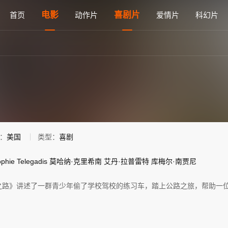
看 - 雅思电影网
电影
喜剧片
首页
动作片
爱情片
科幻片
：
美国
类型：
喜剧
phie
Telegadis
莫哈纳·克里希南
艾丹·拉普雷特
库梅尔·南贾尼
之路》讲述了一群青少年偷了学校驾校的练习车，踏上公路之旅，帮助一