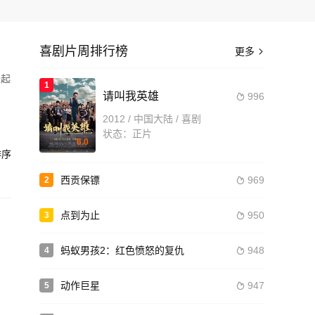
喜剧片周排行榜
更多

岩起
1
请叫我英雄
996

芳
2012 / 中国大陆 / 喜剧
状态：正片
6.0
造
序
西贡保镖
969
2

点到为止
950
3

蚂蚁男孩2：红色愤怒的复仇
948
4

动作巨星
947
5
