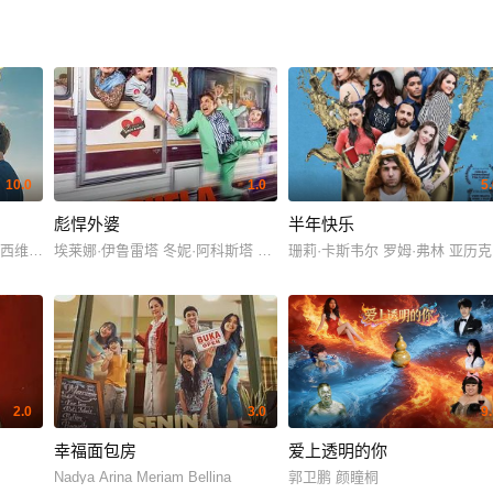
10.0
1.0
5
彪悍外婆
半年快乐
克西维尔·马
埃莱娜·伊鲁雷塔 冬妮·阿科斯塔 Gorka Aguinagalde Gorka Aguin
珊莉·卡斯韦尔 罗姆·弗林 亚历克西·
2.0
3.0
9
幸福面包房
爱上透明的你
Nadya Arina Meriam Bellina
郭卫鹏 颜瞳桐