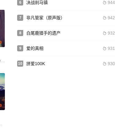
决战刹马镇
944
6

非凡管家（原声版）
942
7

白尾鹿猎手的遗产
932
8

.0
爱的真相
931
9

n Harrington Thorbjørn Hummel Amalie Kruse Jensen Astrid Juncher-Benzo
t Bowsuwan Sonthaya Chitmanee Praew Chermawee Suwanpanuchok
拼爱100K
930
10

.0
基宁 维尔·希尔卡 约翰内斯·霍洛佩宁 萨穆利·贾斯基奥 明卡·库斯顿