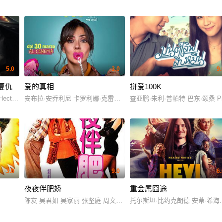
5.0
3.0
9
复仇
爱的真相
拼爱100K
韦程 黄允桐 王瑄 蒋诗萌 东靖川 萧李臻瑱
ic Hector Brøgger Andersen 尼可拉斯·布若 Bobby DeMuro Samuel Ting Graf Natha
安布拉·安乔利尼 卡罗利娜·克雷申蒂尼 马西莫·波吉欧
查亚鹏·朱利·普帕特 巴东·颂桑 Prakasi
3.0
9.0
6
夜夜伴肥娇
重金属囧途
陈友 吴君如 吴家丽 张坚庭 周文健 陆剑明 胡枫 谭倩红 曾江 夏萍
托尔斯坦·比约克朗德 安蒂·希海