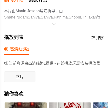
本片由Martin,Joseph导演执导，由
Shane,NigamSaniya,Saniya,Fathima,Shobhi,Thilakan等
主演，故事情节跌岩起伏、扣人心弦，领广大剧情片爱好

者和观众们都期待不已。
A police officer arrives at a seemingly peaceful station but
faces pressure when human remains are discovered.
播放列表

排序
Given one week to solve the murder, he must navigate
demands from his department and an anxious public
作为一部 上映的剧情电影，在当期同类题材影片中具有一

高清线路1
seeking swift justice.
定的看点，在演员表现和剧情架构上也都有不错的亮点，
剧情紧凑，角色塑造鲜明，适合喜欢剧情类电影的观众观

当前资源由高清线路1提供 - 在线播放,无需安装播放器
看。
正片
猜你喜欢