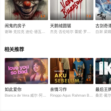
6.0
7.0
闹鬼的房子
天鹅绒圆锯
古剑奇
谢琳·克拉克 迪伦·德瓦恩 布伦特唐斯
杰克·吉伦哈尔 蕾妮·罗素 托妮·科莱
白澍 梁
相关推荐
8.0
4.0
如此爱你
亲情习作
最后王
Bianca de Vera 威尔·阿什利·德莱昂
Ringgo Agus Rahman Bima Sena
桑尼·戴