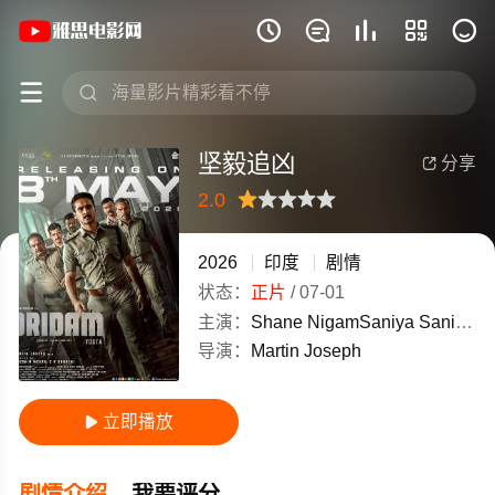
《坚毅追凶》(2026)印度印地语高清电影







坚毅追凶
分享

2.0
很差
较差
还行
推荐
力荐
2026
印度
剧情
状态：
正片
/
07-01
主演：
Shane
NigamSaniya
Saniya
F
导演：
Martin
Joseph
立即播放

剧情介绍
我要评分