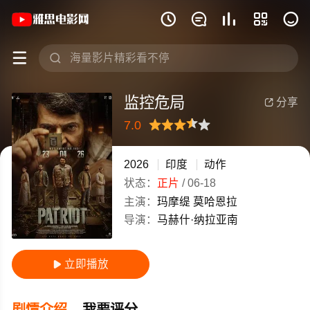
《监控危局》(2026)印度印度语高清电影







监控危局
分享

7.0
很差
较差
还行
推荐
力荐
2026
印度
动作
状态：
正片
/
06-18
主演：
玛摩缇
莫哈恩拉
导演：
马赫什·纳拉亚南
立即播放

剧情介绍
我要评分