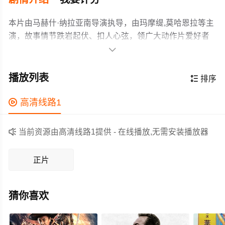
本片由马赫什·纳拉亚南导演执导，由玛摩缇,莫哈恩拉等主
演，故事情节跌岩起伏、扣人心弦，领广大动作片爱好者
和观众们都期待不已。

一个间谍惊悚片如下秘密特工，因为他们发现了一个监视
阴谋，升级为国家安全紧急情况，争分夺秒地拆除网络之
播放列表

排序
前，它沉默的反对。
作为一部 上映的动作电影，在当期同类题材影片中具有一

高清线路1
定的看点，在演员表现和剧情架构上也都有不错的亮点，
剧情紧凑，角色塑造鲜明，适合喜欢动作类电影的观众观

当前资源由高清线路1提供 - 在线播放,无需安装播放器
看。
正片
猜你喜欢