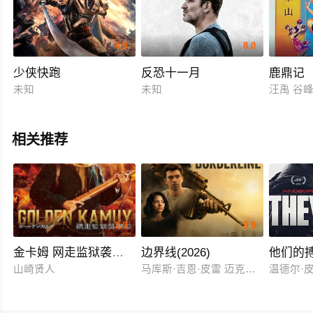
4.0
8.0
少侠快跑
反恐十一月
鹿鼎记
未知
未知
汪禹 谷峰
相关推荐
2.0
9.0
金卡姆 网走监狱袭击篇
边界线(2026)
他们的
山崎贤人
马库斯·吉恩·皮雷 迈克尔·约翰·斯坦
温德尔·