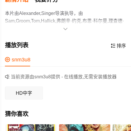
本片由Alexander,Singer导演执导，由
Sam,Groom,Tom,Hallick,弗朗辛·约克,布思·科尔曼,理查德·
贝斯哈特,Trish,Stewart,沃尔特·布鲁克,帕特里克·卡利顿,多

尔特·克拉克,乔恩·锡
美国爆发xb疫情,科学家束手无策,历史上曾有人治愈过该病,
达,Gil,Lamb,Ed,Ness,Kathleen,Bracken,理查德·韦
无奈资料被毁,科学家们只得使用时间机器回到过去寻找,不
播放列表

排序
伯,Victoria,Paige,Meyerink等主演，故事情节跌岩起伏、扣
料却遇到了1871芝加哥大火灾。。一部伤感的经典科幻
人心弦，领广大科幻片爱好者和观众们都期待不已。
片，正大剧场好像播出过
作为一部 上映的科幻电影，在当期同类题材影片中具有一

snm3u8
定的看点，在演员表现和剧情架构上也都有不错的亮点，
剧情紧凑，角色塑造鲜明，适合喜欢科幻类电影的观众观

当前资源由snm3u8提供 - 在线播放,无需安装播放器
看。
HD中字
猜你喜欢