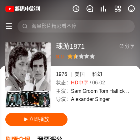
《魂游1871》(1976)美国英语高清电影







魂游1871
分享

3.0
很差
较差
还行
推荐
力荐
1976
美国
科幻
状态：
HD中字
/
06-02
主演：
Sam
Groom
Tom
Hallick
弗朗辛
导演：
Alexander
Singer
立即播放

剧情介绍
我要评分