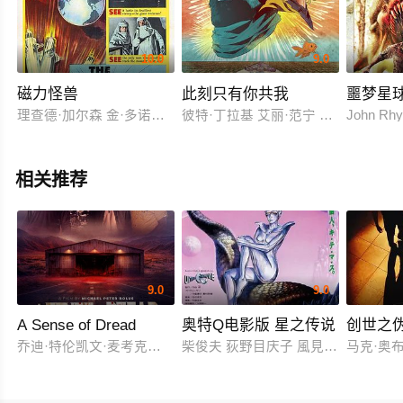
10.0
9.0
磁力怪兽
此刻只有你共我
噩梦星
理查德·加尔森 金·多诺万 Jean Byron Harry Ellerbe
彼特·丁拉基 艾丽·范宁 夏洛特·甘斯
John Rhy
相关推荐
9.0
9.0
A Sense of Dread
奥特Q电影版 星之传说
创世之
乔迪·特伦凯文·麦考克尔虹膜
柴俊夫 荻野目庆子 風見しんご
马克·奥