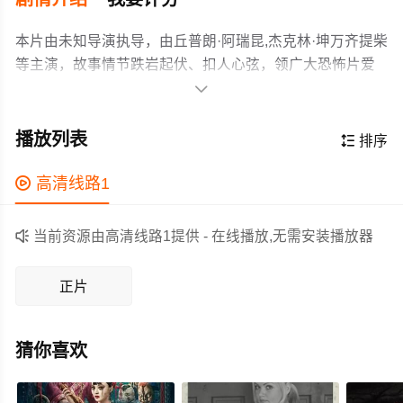
本片由未知导演执导，由丘普朗·阿瑞昆,杰克林·坤万齐提柴
等主演，故事情节跌岩起伏、扣人心弦，领广大恐怖片爱
好者和观众们都期待不已。

血腥降頭獵殺，一個都別想跑… 出生自帶詛咒的潘娜
（丘普朗阿瑞昆 飾）順利考取大學，原以為能埋葬過去、
播放列表

排序
重啟新生。怎知她和好友小敏（萍瑪達柴莎索恩 飾）竟在
新生活動後，慘遭六名學長姐殘酷霸凌。在導師制止後，
作为一部 上映的恐怖电影，在当期同类题材影片中具有一

高清线路1
對方反而變本加厲，私下求助降頭師施以致命巫術，卻意
定的看点，在演员表现和剧情架构上也都有不错的亮点，
外喚醒潛藏在潘娜體內的「三眼神」邪力。獵人與獵物身
剧情紧凑，角色塑造鲜明，适合喜欢恐怖类电影的观众观

当前资源由高清线路1提供 - 在线播放,无需安装播放器
份瞬間反轉。覺醒後的潘娜，信手捻來皆是索命降術，以
看。
牙還牙展開血色清算。一場終極獵殺就此引爆，誰也別想
正片
活著離開這場血色祭典！
猜你喜欢