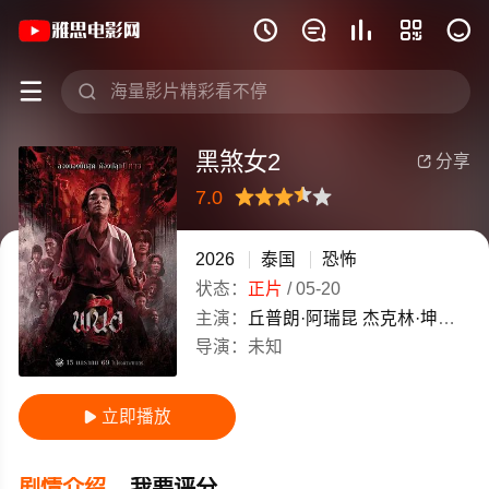
《黑煞女2》(2026)泰国泰语高清电影免







黑煞女2
分享

7.0
很差
较差
还行
推荐
力荐
2026
泰国
恐怖
状态：
正片
/
05-20
主演：
丘普朗·阿瑞昆
杰克林·坤万齐提柴
导演：
未知
立即播放

剧情介绍
我要评分