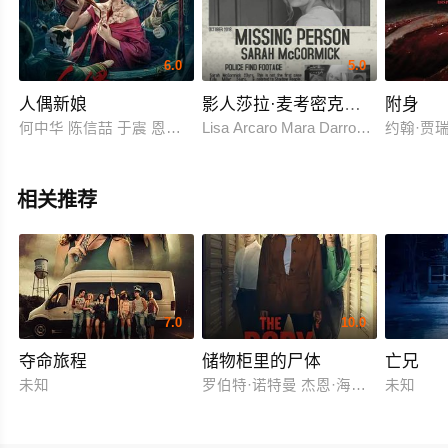
6.0
5.0
人偶新娘
影人莎拉·麦考密克的最后一段录
附身
何中华 陈信喆 于震 恩璟 侍宣如 尚娜 刘成瑞
Lisa Arcaro Mara Darrow Michael Ke
约翰·贾瑞特 
相关推荐
7.0
10.0
夺命旅程
储物柜里的尸体
亡兄
未知
罗伯特·诺特曼 杰恩·海特迈尔
未知