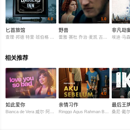
4.0
1.0
匕首旅馆
野兽
非凡劫
查理·邦德 特里·班伯格 David Streames
蕾雅·赛杜 乔治·麦凯 古斯拉姬·马兰
埃迪·马森 
相关推荐
8.0
4.0
如此爱你
亲情习作
最后王
Bianca de Vera 威尔·阿什利·德莱昂
Ringgo Agus Rahman Bima Sena
桑尼·戴