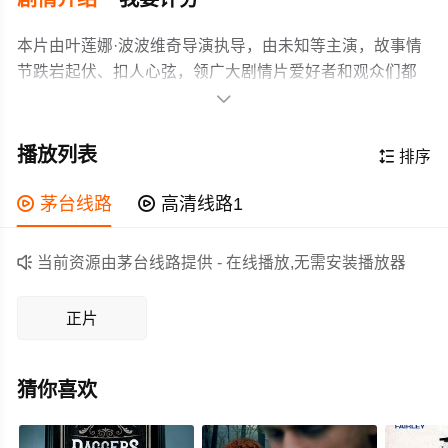
本片由叶莲娜·波波维奇导演执导，由未知等主演，故事情
节跌岩起伏、扣人心弦，领广大剧情片爱好者和观众们都
期待不已。

《黑摩西》讲述的是一位生活在现代芝加哥的黑帮分子的
故事，其灵感来源于四世纪同名的圣人。该片计划于今年
播放列表

排序
开拍，由波波维奇担任编剧和导演。
作为一部 上映的剧情电影，在当期同类题材影片中具有一

茅台线路

高清线路1
定的看点，在演员表现和剧情架构上也都有不错的亮点，
剧情紧凑，角色塑造鲜明，适合喜欢剧情类电影的观众观

当前资源由茅台线路提供 - 在线播放,无需安装播放器
看。
正片
猜你喜欢