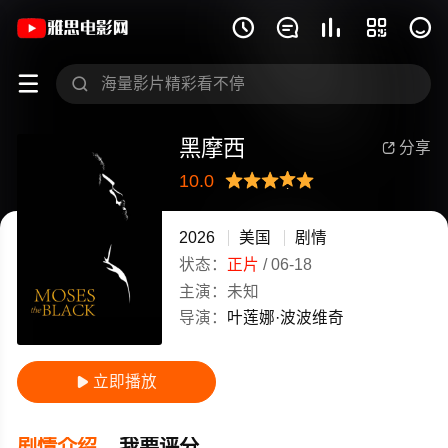
《黑摩西》(2026)美国英语高清电影免费







黑摩西
分享

10.0
很差
较差
还行
推荐
力荐
2026
美国
剧情
状态：
正片
/
06-18
主演：
未知
导演：
叶莲娜·波波维奇
立即播放

剧情介绍
我要评分