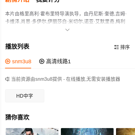
本片由格里高利·霍布里特导演执导，由丹尼斯·奎德,吉姆·
卡维泽,肖恩·多伊尔,伊丽莎白·米切尔,诺亚·艾默里奇,梅利
莎·埃里科,丹尼尔·汉森,约旦·布里奇斯,斯蒂芬·约菲,杰克·麦

科马克,彼得·麦克内尔,迈克尔·塞拉,玛琳·辛科等主演，故事
约翰的父亲弗兰克(丹尼斯•奎德 Dennis Quaid 饰)死于30年
情节跌岩起伏、扣人心弦，领广大科幻片爱好者和观众们
前一次救火行动中。一次，翻看父亲的遗物时，约翰(詹姆
播放列表

排序
都期待不已。
斯•卡维泽 James Caviezel 饰)发现了30年前父亲使用过的
一台老式无线电。在随手翻拨频段的时候，他竟然和一名
作为一部 上映的科幻电影，在当期同类题材影片中具有一

snm3u8

高清线路1
年轻叫弗兰克的男子搭上了线。经过整夜长谈，约翰确定
定的看点，在演员表现和剧情架构上也都有不错的亮点，
时空发生了错乱，这个弗兰克正是自己30年前的父亲。 约
剧情紧凑，角色塑造鲜明，适合喜欢科幻类电影的观众观

当前资源由snm3u8提供 - 在线播放,无需安装播放器
翰兴奋异常，顺利帮助父亲躲过了30年前的那场灾难。当
看。
他一觉醒来，惊讶地发现了相框中白发苍苍的父亲，他知
HD中字
道自己成功了。然而让人意想不到的是，历史一切都改
写。约翰的拯救了父亲，而他的母亲却死于了多年前的一
起连环杀人案。当约翰通过无线电再次联系30年前的父
猜你喜欢
亲，意图让父亲阻止母亲被杀时，父亲却又意外成了嫌疑
犯！