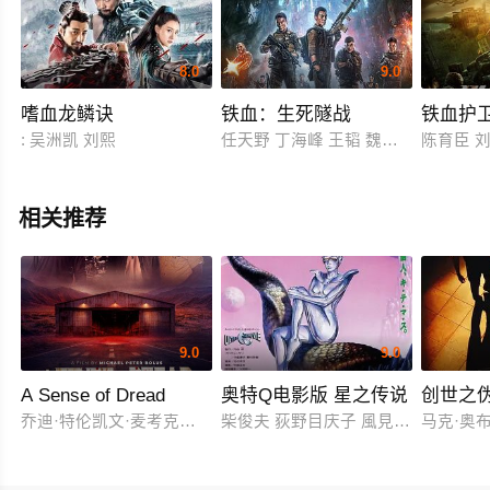
8.0
9.0
嗜血龙鳞诀
铁血：生死隧战
铁血护
: 吴洲凯 刘熙
任天野 丁海峰 王韬 魏子千 程汉 张
陈育臣 
相关推荐
9.0
9.0
A Sense of Dread
奥特Q电影版 星之传说
创世之
乔迪·特伦凯文·麦考克尔虹膜
柴俊夫 荻野目庆子 風見しんご
马克·奥