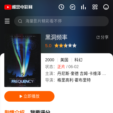
《黑洞频率》(2000)美国英语高清电影免







黑洞频率
分享

5.0
很差
较差
还行
推荐
力荐
2000
美国
科幻
状态：
正片
/
06-02
主演：
丹尼斯·奎德
吉姆·卡维泽
肖恩·
导演：
格里高利·霍布里特
立即播放

剧情介绍
我要评分