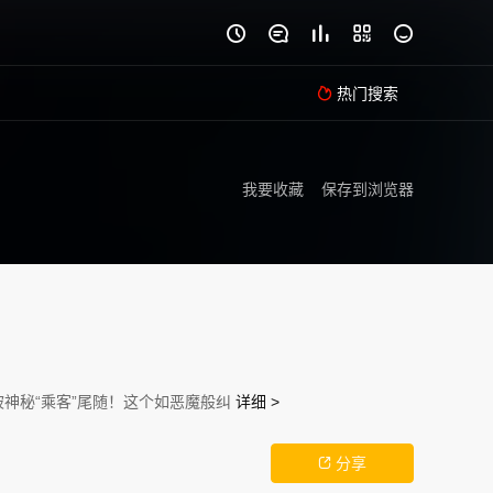





热门搜索

我要收藏
保存到浏览器
神秘“乘客”尾随！这个如恶魔般纠
详细 >
分享
