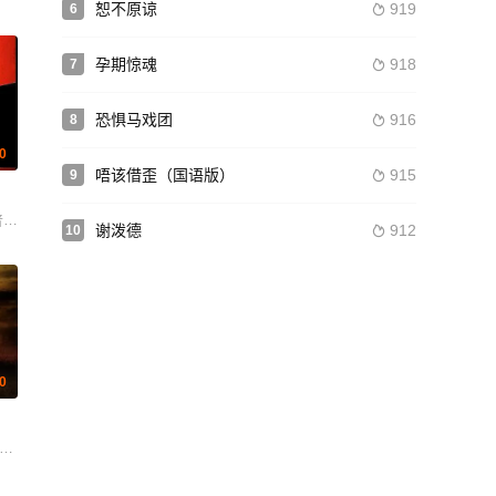
恕不原谅
919
6

孕期惊魂
918
7

恐惧马戏团
916
8

.0
唔该借歪（国语版）
915
9

az María Telón Juan Pablo Olyslager Ayla-Elea Hurtado Pedro Javier Silva L
普林西比 杰弗里·保罗·瓦伦蒂
谢泼德
912
10

Joseph Mazzaferro Lisa Mcconnell David E. McMahon Lilian Moore Kierney N
.0
·克劳斯
莉·许洛德 杰米·巴特利特 康纳·道兹 阿什利·泰勒 图米绍·麻沙