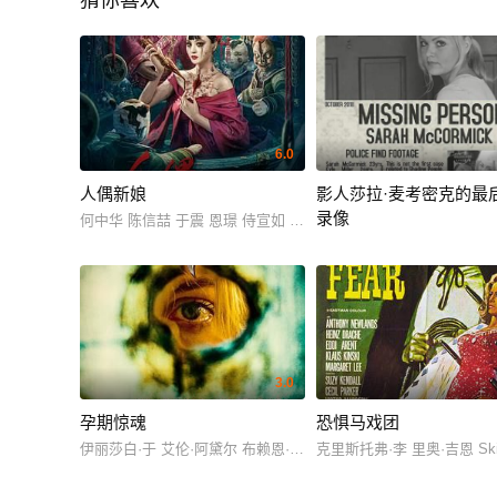
猜你喜欢
6.0
人偶新娘
影人莎拉·麦考密克的最
录像
何中华 陈信喆 于震 恩璟 侍宣如 尚娜 刘成瑞
Lisa Arcaro Mara Darrow Mi
3.0
孕期惊魂
恐惧马戏团
伊丽莎白·于 艾伦·阿黛尔 布赖恩·安东尼·威尔逊
克里斯托弗·李 里奥·吉恩 Ski