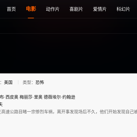
看 - 雅思电影网
电影
首页
动作片
喜剧片
爱情片
科幻片
：
美国
类型：
恐怖
布·西皮奥
梅丽莎·里奥
德薇埃尔·约翰逊
夫
在高速公路目睹一宗惨烈车祸，离开事发现场后不久，他们开始发现自己被