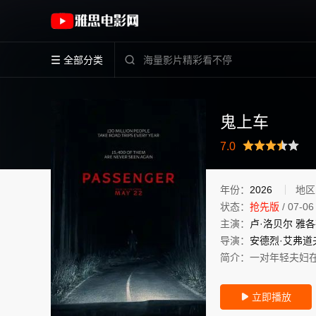
《鬼上车》(2026)美国英语高清电影免费在线观
全部分类


鬼上车
很差
较差
还行
推荐
力荐
7.0
年份：
2026
地区
状态：
抢先版
/
07-06
主演：
卢·洛贝尔
雅各
导演：
安德烈·艾弗道
简介：
一对年轻夫妇
立即播放
