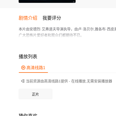
剧情介绍
我要评分
本片由安德烈·艾弗道夫导演执导，由卢·洛贝尔,雅各布·西皮
广大恐怖片爱好者和观众们都期待不已。
一对年轻夫妇在高速公路目睹一宗惨烈车祸，离开事发现场后
者，不达目的誓不罢休，令他们的公路旅行变成了一场噩梦
作为一部 上映的恐怖电影，在当期同类题材影片中具有一定
播放列表
鲜明，适合喜欢恐怖类电影的观众观看。

高清线路1
当前资源由高清线路1提供 - 在线播放,无需安装播放器

正片