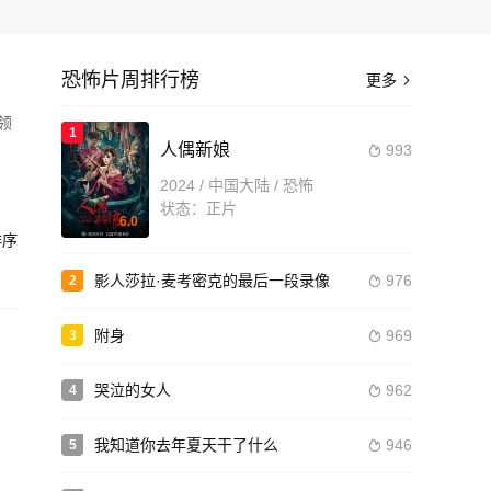
恐怖片周排行榜
更多

领
1
人偶新娘
993

踪
2024 / 中国大陆 / 恐怖
状态：正片
6.0
造
序
影人莎拉·麦考密克的最后一段录像
976
2

附身
969
3

哭泣的女人
962
4

我知道你去年夏天干了什么
946
5
