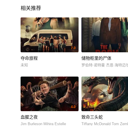
相关推荐
7.0
夺命旅程
储物柜里的尸体
未知
罗伯特·诺特曼 杰恩·海特迈
4.0
血腥之夜
致命三头蛇
Jim Burleson Mihira Estelle
Tiffany McDonald Tom Zem