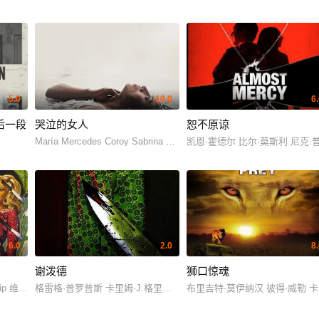
5.0
10.0
6
后一段
哭泣的女人
恕不原谅
María Mercedes Coroy Sabrina De La Hoz Margarita Kenéfic Julio Di
凯恩·霍德尔 比尔·莫斯利 尼克·
chael Kenneth Fahr Scott Geiter Randy Herman Carla Horning Jim Horning 
6.0
2.0
8
谢泼德
狮口惊魂
p 维克多·麦德瑞 西塞尔·帕克 Nosher
格雷格·普罗普斯 卡里姆·J.格里梅斯 维尔·贝布林克 西娅·吉尔 库尔特
布里吉特·莫伊纳汉 彼得·威勒 卡