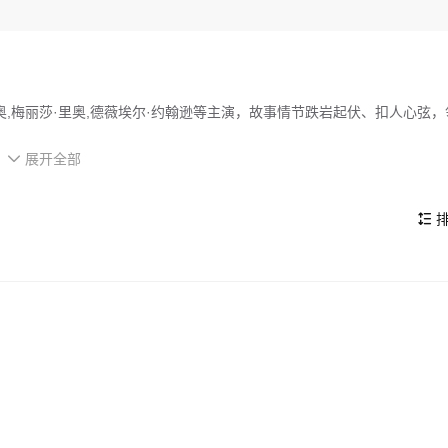
奥,梅丽莎·里奥,德薇埃尔·约翰逊等主演，故事情节跌岩起伏、扣人心弦，
展开全部
不久，他们开始发现自己被神秘“乘客”尾随！这个如恶魔般纠缠不休的跟

。
的看点，在演员表现和剧情架构上也都有不错的亮点，剧情紧凑，角色塑
排
