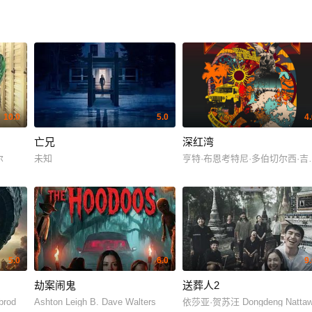
10.0
5.0
4
亡兄
深红湾
尔
未知
亨特·布恩考特尼·多伯切尔西·
5.0
6.0
9
劫案闹鬼
送葬人2
brod
Ashton Leigh B. Dave Walters
依莎亚·贺苏汪 Dongdeng Nattawu