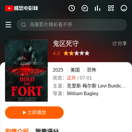
《鬼区死守》(2025)美国英语高清电影免







鬼区死守
分享

4.0
很差
较差
还行
推荐
力荐
2025
美国
恐怖
状态：
正片
/
07-01
主演：
克里斯·梅尔斯
Levi
Burdick
朱
导演：
William
Bagley
立即播放

剧情介绍
我要评分