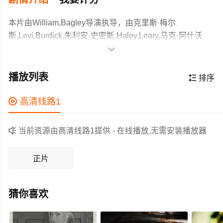
本片由William,Bagley导演执导，由克里斯·梅尔
斯,Levi,Burdick,朱利安·史密斯,Haley,Leary,马克·阿什沃
斯,Owen,Bagley,Amy,Bull,托尔迪·克拉

克,Liam,Day,Fred,Galyean,奥利弗·卡西斯克等主演，故事
年轻夫妇卢卡斯与珍妮搬入郊区社区格鲁伯堡，试图
情节跌岩起伏、扣人心弦，领广大恐怖片爱好者和观众们
开启安稳的新生活，却先要受制于刻板严苛的业主协会规
播放列表

排序
都期待不已。
则。平静的日子并未持续多久，社区地下的地狱裂隙骤然
开启，成群的嗜血怪物破土而出，昔日祥和的郊区街道瞬
作为一部 上映的恐怖电影，在当期同类题材影片中具有一

高清线路1
间沦为血肉横飞的屠宰场。夫妻俩被困在自家房屋内，退
定的看点，在演员表现和剧情架构上也都有不错的亮点，
路全断，求援无门，只能在摇摇欲坠的防线后拼死抵抗，
剧情紧凑，角色塑造鲜明，适合喜欢恐怖类电影的观众观

当前资源由高清线路1提供 - 在线播放,无需安装播放器
在地狱怪物的层层围堵下，为守住最后的容身之地展开惨
看。
烈的家园保卫战。
正片
猜你喜欢