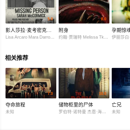
5.0
8.0
影人莎拉·麦考密克的最后一段录像
附身
孕期惊
Lisa Arcaro Mara Darrow Michael Kenneth Fahr Scott Geiter Ra
约翰·贾瑞特 Melissa Tkautz 林肯·刘易斯 
伊丽莎白
相关推荐
7.0
10.0
夺命旅程
储物柜里的尸体
亡兄
未知
罗伯特·诺特曼 杰恩·海特迈尔
未知