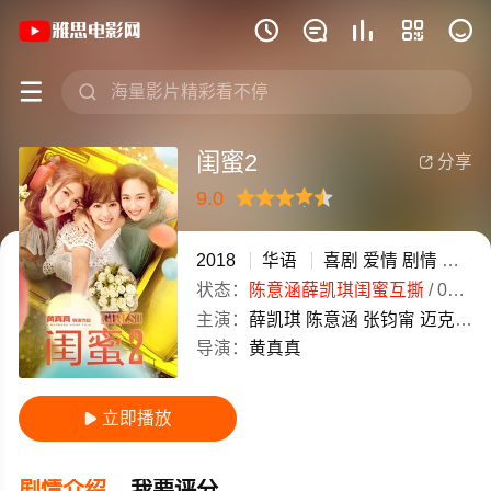
《闺蜜2》(2018)华语普通话高清电影免







闺蜜2
分享

9.0
很差
较差
还行
推荐
力荐
2018
华语
喜剧
爱情
剧情
院线
状态：
陈意涵薛凯琪闺蜜互撕
/
04-25
主演：
薛凯琪
陈意涵
张钧甯
迈克·泰森
导演：
黄真真
立即播放

剧情介绍
我要评分