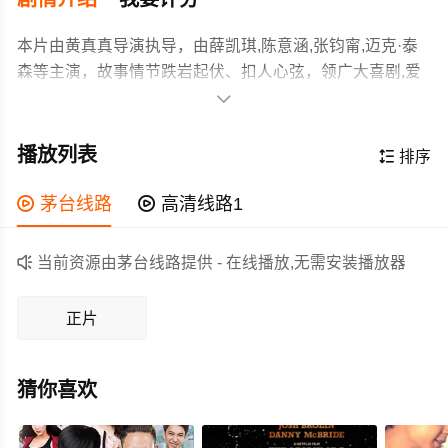
本片由黄真真导演执导，由薛凯琪,陈意涵,张钧甯,迈克·泰
森等主演，故事情节跌岩起伏、扣人心弦，领广大喜剧,爱
情,剧情,院线,喜,情片爱好者和观众们都期待不已。

电影《闺蜜2》讲述了陈意涵、薛凯琪、张钧甯三人组成的
“闺蜜团”空降越南开启一段婚前的单身派对，结果却意外连
播放列表

排序
连，一场失控的冒险之旅也随即展开。
作为一部 2018-03-02上映的喜剧,爱情,剧情,院线,喜,情电

茅台线路

高清线路1
影，在当期同类题材影片中具有一定的看点，在演员表现
和剧情架构上也都有不错的亮点，剧情紧凑，角色塑造鲜

当前资源由茅台线路提供 - 在线播放,无需安装播放器
明，适合喜欢喜剧,爱情,剧情,院线,喜,情类电影的观众观
看。
正片
猜你喜欢