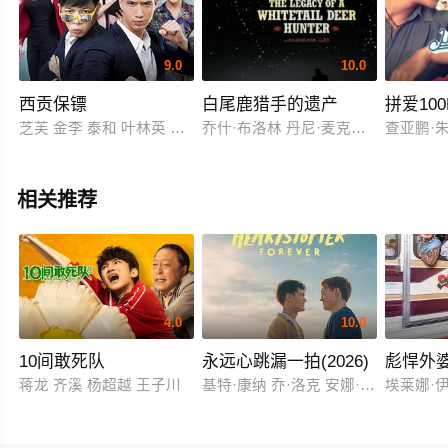
9.0
10.0
西贡保镖
白尾鹿猎手的遗产
拼爱100
芝芙 金李 泰和 叶林英 艳眉
乔什·布洛林 丹尼·麦克布莱德 斯科特
查亚鹏·朱利·
相关推荐
4.0
10.0
10间敢死队
永远心跳漏一拍(2026)
彪悍外
蒋龙 齐溪 杨超越 王子川
基特·康纳 乔·洛克 安娜·麦克西维尔·
埃莱娜·伊鲁