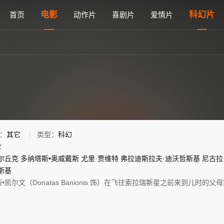
观看 - 雅思电影网
电影
科幻片
首页
动作片
喜剧片
爱情片
：
其它
类型：
科幻
2
尔丘克
多纳塔斯•奥威戴斯
尤里·贾维特
弗拉迪斯拉夫·迪沃哲斯基
尼古拉
斯基
凯尔文（Donatas Banionis 饰）在飞往索拉瑞斯星之前来到儿时的