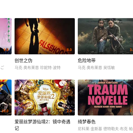
9.0
8.0
3
创世之伪
危险地带
んご
马克·奥布莱恩 珍妮特·波特
马克·奥布莱恩 吴恬敏
10.0
2.0
7
爱丽丝梦游仙境2：镜中奇遇
绮梦春色
记
尼科莱·金斯基 德特勒夫·布克 帕特里克·莫勒肯 Ni