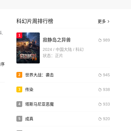
科幻片周排行榜
更多

,
1
寂静岛之异兽
989

av
2024 / 中国大陆 / 科幻
古
状态：正片
7.0
序
太空
造
同
世界大战：袭击
945
2

传染
938
3

塔斯马尼亚恶魔
933
4

成真
920
5
