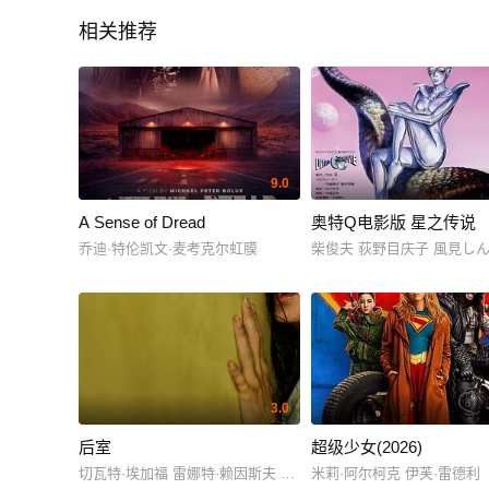
相关推荐
9.0
A Sense of Dread
奥特Q电影版 星之传说
乔迪·特伦凯文·麦考克尔虹膜
柴俊夫 荻野目庆子 風見し
3.0
后室
超级少女(2026)
切瓦特·埃加福 雷娜特·赖因斯夫 芬恩·本尼特
米莉·阿尔柯克 伊芙·雷德利