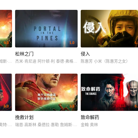
9.0
1.0
6
松林之门
侵入
伍兹 Felix Merback
姆斯·奥尔蒂斯 莱昂内尔·博伊斯 梁振邦 米拉娜·薇恩翠 普里亚·坎萨 利兹·金斯曼
杰米·肯尼迪 阿什顿·利 泰德·弗格森
陈惠芳 小米（陈惠芳之女）
6.0
3.0
6
挽救计划
致命解药
利奥特·罗杰斯
瑞恩·高斯林 桑德拉·惠勒 詹姆斯·奥尔蒂斯 莱昂内尔·博伊斯 梁振邦 米
金翰 奥林