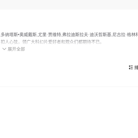
纳塔斯•奥威戴斯,尤里·贾维特,弗拉迪斯拉夫·迪沃哲斯基,尼古拉·格林科
伏、扣人心弦，领广大科幻片爱好者和观众们都期待不已。
展开全部
往索拉瑞斯星之前来到儿时的父母家与当年的索拉瑞斯飞行员亨利•伯顿（Vladisl

上会有不可思议的奇事发生，但后者并不以为意。凯尔文离开前，当 着父亲（尼
人物品。凯尔文到达索拉瑞斯星附近的太空站后，对科学家奇巴瑞安博士（Sos
排

哈莉（Natalya Bondarchuk 饰）竟突然出现。惊慌失措的凯尔文与
的看点，在演员表现和剧情架构上也都有不错的亮点，剧情紧凑，角色塑
其扰，不明就里…… 本片被提名1972年戛纳电影节金棕榈奖，并获