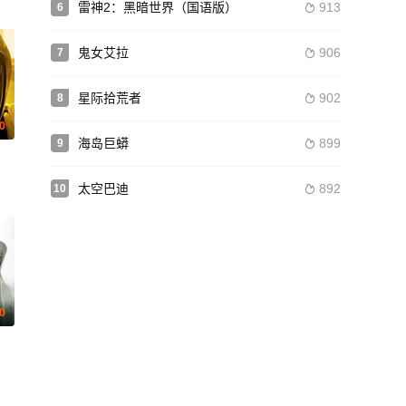
雷神2：黑暗世界（国语版）
913
6

鬼女艾拉
906
7

星际拾荒者
902
8

.0
海岛巨蟒
899
9

 马拉基·卡比 梅丽尔·斯特里普 尤妮斯·胡特哈特 雷·波特 达米安·德·弗罗贝维
太空巴迪
892
10

.0
拉娜·薇恩翠 普里亚·坎萨 利兹·金斯曼 马拉基·卡比 梅丽尔·斯特里普 尤妮斯·