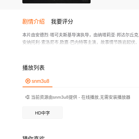
剧情介绍
我要评分
本片由安德烈·塔可夫斯基导演执导，由纳塔莉亚·邦达尔丘克,多
安纳托利·索洛尼岑,欧嘉·巴内特等主演，故事情节跌岩起
心理学家克里斯•凯尔文（Donatas Banionis 饰）在飞
Dvorzhetsky 饰）见面。伯顿警告凯尔文索拉瑞斯星
莱•格陵柯Nikolai Grinko 饰）的面焚毁了自己的个
播放列表
Sargsyan 饰）之死进行调查，却发现自己多年前已经去世的妻子
作为一部 上映的科幻电影，在当期同类题材影片中具有一定
站上的科学家们讨论该如何面对怪事，却发现原来每人都深受
鲜明，适合喜欢科幻类电影的观众观看。

snm3u8
年戛纳电影节评委会大奖和国际影评人协会大奖。
当前资源由snm3u8提供 - 在线播放,无需安装播放器

HD中字