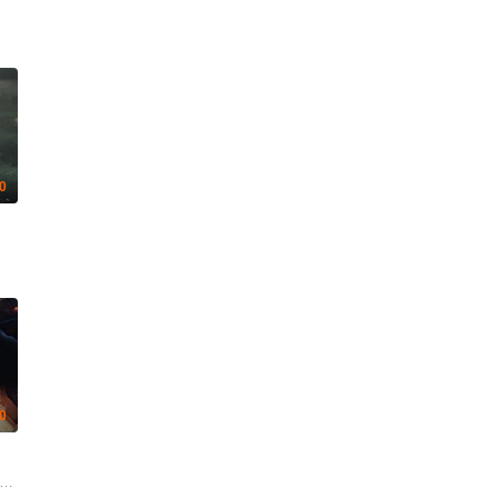
.0
.0
ke·Martens 布鲁诺·艾隆 Nicole·Nagel Laurine·Price Katharina·Gerhardt Rod