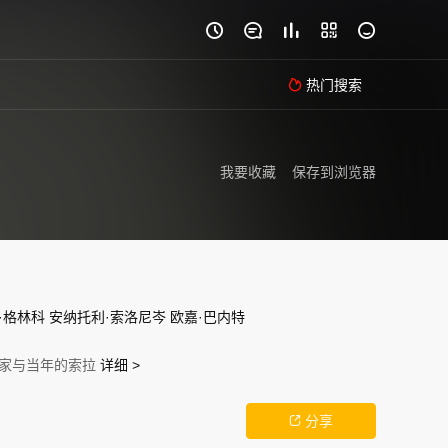





热门搜索

我要收藏
保存到浏览器
·格林科
安纳托利·索洛尼岑
欧嘉·巴内特
父母家与当年的索拉
详细 >
分享
