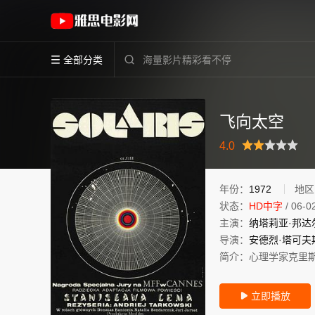
《飞向太空》(1972)其它其它高清电影免费在线
全部分类


飞向太空
很差
较差
还行
推荐
力荐
4.0
年份：
1972
地区
状态：
HD中字
/
06-0
主演：
纳塔莉亚·邦达
导演：
安德烈·塔可夫
简介：
心理学家克里斯•
立即播放
