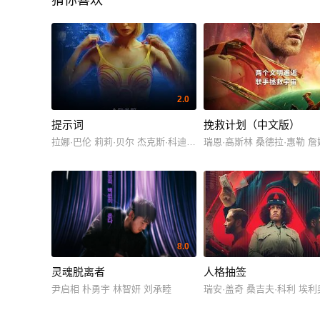
猜你喜欢
2.0
提示词
挽救计划（中文版）
拉娜·巴伦 莉莉·贝尔 杰克斯·科迪 里比·希利斯 杰西卡·莫里斯 埃利奥特·
瑞恩·高斯林 桑德拉·惠勒 詹
8.0
灵魂脱离者
人格抽签
尹启相 朴勇宇 林智妍 刘承睦
瑞安·盖奇 桑吉夫·科利 埃