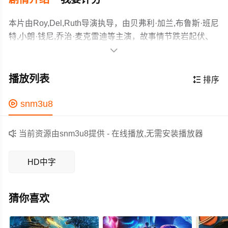
本片由Roy,Del,Ruth导演执导，由贝弗利·加兰,布鲁斯·班尼
特,小朗·钱尼,乔治·麦克雷迪等主演，故事情节跌岩起伏、
扣人心弦，领广大科幻片爱好者和观众们都期待不已。

一个女孩在被催眠下,讲出了她身世的秘密,原来她的丈夫在
结婚当晚神秘消失,她多方寻找最后发现了丈夫身上的秘密,
播放列表

排序
而她的丈夫竟变成了...
作为一部 上映的科幻电影，在当期同类题材影片中具有一

snm3u8
定的看点，在演员表现和剧情架构上也都有不错的亮点，
剧情紧凑，角色塑造鲜明，适合喜欢科幻类电影的观众观

当前资源由snm3u8提供 - 在线播放,无需安装播放器
看。
HD中字
猜你喜欢