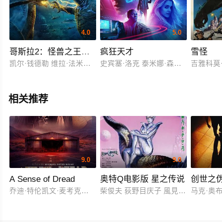
4.0
5.0
哥斯拉2：怪兽之王（原声版）
疯狂天才
雪怪
凯尔·钱德勒 维拉·法米加 米莉·波比·布朗 章子怡 渡边谦 布莱德利
史宾塞·洛克 泰米娜·森尼 法兰·塔希尔 斯科特·麦
吉雅科莫·罗
相关推荐
9.0
9.0
A Sense of Dread
奥特Q电影版 星之传说
创世之
乔迪·特伦凯文·麦考克尔虹膜
柴俊夫 荻野目庆子 風見しんご
马克·奥