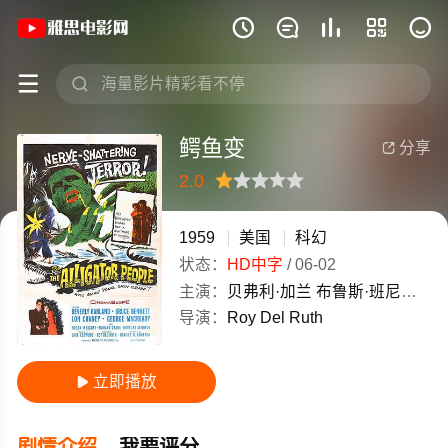
《鳄鱼变》(1959)美国英语高清电影免费







鳄鱼变
分享

2.0
很差
较差
还行
推荐
力荐
1959
美国
科幻
状态：
HD中字
/
06-02
主演：
贝弗利·加兰
布鲁斯·班尼特
小
导演：
Roy
Del
Ruth
立即播放

剧情介绍
我要评分